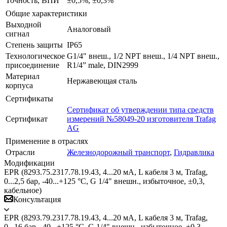
Точность, ВПИ
±0,5%, ±0,3%
Общие характеристики
Выходной
Аналоговый
сигнал
Степень защиты
IP65
Технологическое
G1/4" внеш., 1/2 NPT внеш., 1/4 NPT внеш.,
присоединение
R1/4” male, DIN2999
Материал
Нержавеющая сталь
корпуса
Сертификаты
Сертификат об утверждении типа средств
Сертификат
измерений №58049-20 изготовителя Trafag
AG
Применение в отраслях
Отрасли
Железнодорожный транспорт
,
Гидравлика
Модификации
EPR (8293.75.2317.78.19.43, 4...20 мА, L кабеля 3 м, Trafag,
0...2,5 бар, -40...+125 °C, G 1/4" внешн., избыточное, ±0,3,
кабельное)
Консультация
EPR (8293.79.2317.78.19.43, 4...20 мА, L кабеля 3 м, Trafag,
0...16 бар, -40...+125 °C, G 1/4" внешн., избыточное, ±0,3,