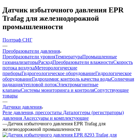
Датчик избыточного давления EPR
Trafag для железнодорожной
промышленности
Полтраф СНГ
—
Преобразователи давления
Преобразователи уровня
Температура
Промышленные
газоанализаторы
Расход
Преобразователи влажности
Скорость
потока воздуха
Метеорологические
приборы
Гидрогеологическое оборудование
Гидрологическое
оборудование
Гидрохимия: контроль качества воды
Солнечная
радиация/тепловой поток
Электромагнитные
клапаны
Системы мониторинга и контроля
Сопутствующие
товары
—
Датчики давления
Реле давления, прессостаты
Даталоггеры (регистраторы)
давления
Аксессуары и комплектующие
—
Датчик избыточного давления EPR Trafag для
железнодорожной промышленности