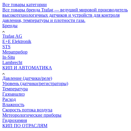
Все товары категории
Все товары бренда Trafag — ведущий мировой производитель
высокотехнологичных датчиков и устройств для контроля
давления, температуры и плотности газа.
Бренды
Trafag AG
E+E Elektronik
STS
Мераприбор
In-Situ
Lambrecht
КИП И АВТОМАТИКА
Давление (датчики/реле)
Уровень (датчики/регистраторы)
Температура
Газоанализ
Расход
Влажность
Скорость потока воздуха
Метеорологические приборы
Гидрохимия
КИП ПО ОТРАСЛЯМ