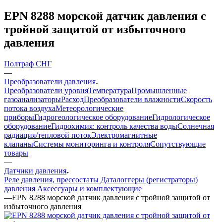
EPN 8288 морской датчик давления c
тройной защитой от избыточного
давления
Полтраф СНГ
—
Преобразователи давления
Преобразователи уровня
Температура
Промышленные
газоанализаторы
Расход
Преобразователи влажности
Скорость
потока воздуха
Метеорологические
приборы
Гидрогеологическое оборудование
Гидрологическое
оборудование
Гидрохимия: контроль качества воды
Солнечная
радиация/тепловой поток
Электромагнитные
клапаны
Системы мониторинга и контроля
Сопутствующие
товары
—
Датчики давления
Реле давления, прессостаты
Даталоггеры (регистраторы)
давления
Аксессуары и комплектующие
—
EPN 8288 морской датчик давления c тройной защитой от
избыточного давления