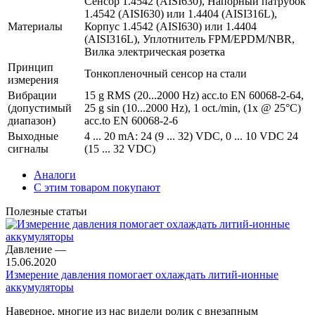
Сенсор 1.4542 (AISI630), Напорный патрубок
1.4542 (AISI630) или 1.4404 (AISI316L),
Материалы
Корпус 1.4542 (AISI630) или 1.4404
(AISI316L), Уплотнитель FPM/EPDM/NBR,
Вилка электрическая розетка
Принцип
Тонкопленочный сенсор на стали
измерения
Вибрации
15 g RMS (20...2000 Hz) acc.to EN 60068-2-64,
(допустимый
25 g sin (10...2000 Hz), 1 oct./min, (1x @ 25°C)
диапазон)
acc.to EN 60068-2-6
Выходные
4 ... 20 mA: 24 (9 ... 32) VDC, 0 ... 10 VDC 24
сигналы
(15 ... 32 VDC)
Аналоги
С этим товаром покупают
Полезные статьи
Давление
—
15.06.2020
Измерение давления помогает охлаждать литий-ионные
аккумуляторы
Наверное, многие из нас видели ролик с внезапным