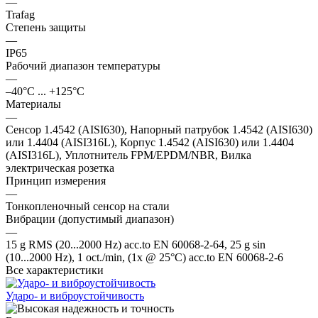
—
Trafag
Степень защиты
—
IP65
Рабочий диапазон температуры
—
–40°C ... +125°C
Материалы
—
Сенсор 1.4542 (AISI630), Напорный патрубок 1.4542 (AISI630)
или 1.4404 (AISI316L), Корпус 1.4542 (AISI630) или 1.4404
(AISI316L), Уплотнитель FPM/EPDM/NBR, Вилка
электрическая розетка
Принцип измерения
—
Тонкопленочный сенсор на стали
Вибрации (допустимый диапазон)
—
15 g RMS (20...2000 Hz) acc.to EN 60068-2-64, 25 g sin
(10...2000 Hz), 1 oct./min, (1x @ 25°C) acc.to EN 60068-2-6
Все характеристики
Ударо- и виброустойчивость