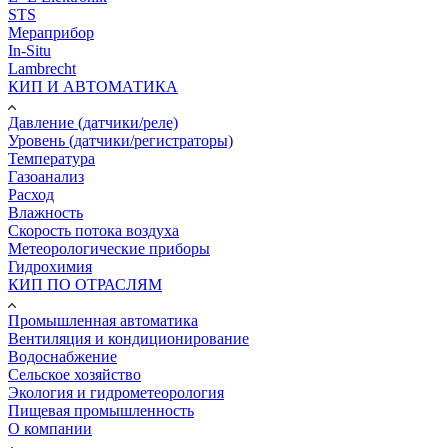
STS
Мераприбор
In-Situ
Lambrecht
КИП И АВТОМАТИКА
Давление (датчики/реле)
Уровень (датчики/регистраторы)
Температура
Газоанализ
Расход
Влажность
Скорость потока воздуха
Метеорологические приборы
Гидрохимия
КИП ПО ОТРАСЛЯМ
Промышленная автоматика
Вентиляция и кондиционирование
Водоснабжение
Сельское хозяйство
Экология и гидрометеорология
Пищевая промышленность
О компании