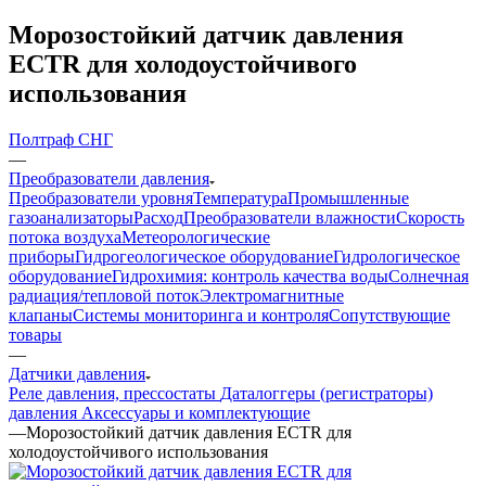
Морозостойкий датчик давления
ECTR для холодоустойчивого
использования
Полтраф СНГ
—
Преобразователи давления
Преобразователи уровня
Температура
Промышленные
газоанализаторы
Расход
Преобразователи влажности
Скорость
потока воздуха
Метеорологические
приборы
Гидрогеологическое оборудование
Гидрологическое
оборудование
Гидрохимия: контроль качества воды
Солнечная
радиация/тепловой поток
Электромагнитные
клапаны
Системы мониторинга и контроля
Сопутствующие
товары
—
Датчики давления
Реле давления, прессостаты
Даталоггеры (регистраторы)
давления
Аксессуары и комплектующие
—
Морозостойкий датчик давления ECTR для
холодоустойчивого использования