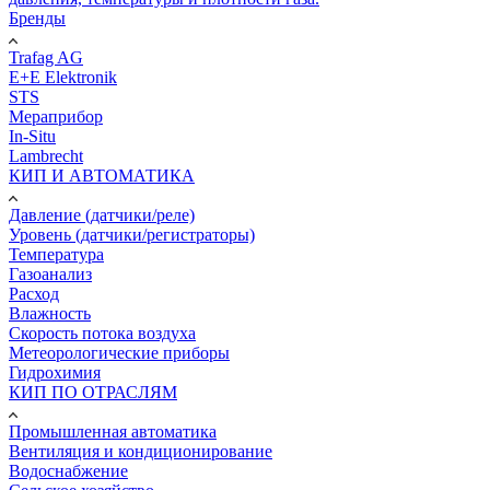
Бренды
Trafag AG
E+E Elektronik
STS
Мераприбор
In-Situ
Lambrecht
КИП И АВТОМАТИКА
Давление (датчики/реле)
Уровень (датчики/регистраторы)
Температура
Газоанализ
Расход
Влажность
Скорость потока воздуха
Метеорологические приборы
Гидрохимия
КИП ПО ОТРАСЛЯМ
Промышленная автоматика
Вентиляция и кондиционирование
Водоснабжение