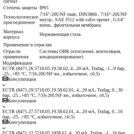
сигнал
Степень защиты
IP65
7/16”-20UNF male, DIN3866 , 7/16”-20UNF
Технологическое
внутр., SAE J512 with valve opener , G3/4"
присоединение
внеш., фронтальная мембрана
Материал
Нержавеющая сталь
корпуса
Применение в отраслях
Отрасли
Системы ОВК (отопление, вентиляция,
применения
кондиционирование)
Модификации
ECTR (8471.26.5718.05.19.58.62, 4...20 мА, Trafag, -1...9 бар,
-25...+85 °C, 7/16-20UNF вн., избыточное, ±0,5)
Консультация
ECTR (8471.29.5718.05.19.58.62.01, 4...20 мА, Trafag, 0...30
бар, -25...+85 °C, 7/16-20UNF вн., избыточное, ±0,5)
Консультация
ECTR (8471.27.5718.05.19.58.62.01, 4...20 мА, Trafag, 0...16
бар, -25...+85 °C, избыточное, ±0,5)
Консультация
ECTR (8471.32.5718.05.1958.62, 4...20 мА, Trafag, -1...16 бар,