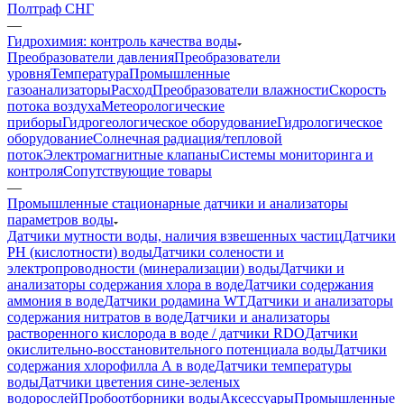
Полтраф СНГ
—
Гидрохимия: контроль качества воды
Преобразователи давления
Преобразователи
уровня
Температура
Промышленные
газоанализаторы
Расход
Преобразователи влажности
Скорость
потока воздуха
Метеорологические
приборы
Гидрогеологическое оборудование
Гидрологическое
оборудование
Солнечная радиация/тепловой
поток
Электромагнитные клапаны
Системы мониторинга и
контроля
Сопутствующие товары
—
Промышленные стационарные датчики и анализаторы
параметров воды
Датчики мутности воды, наличия взвешенных частиц
Датчики
PH (кислотности) воды
Датчики солености и
электропроводности (минерализации) воды
Датчики и
анализаторы содержания хлора в воде
Датчики содержания
аммония в воде
Датчики родамина WT
Датчики и анализаторы
содержания нитратов в воде
Датчики и анализаторы
растворенного кислорода в воде / датчики RDO
Датчики
окислительно-восстановительного потенциала воды
Датчики
содержания хлорофилла А в воде
Датчики температуры
воды
Датчики цветения сине-зеленых
водорослей
Пробоотборники воды
Аксессуары
Промышленные