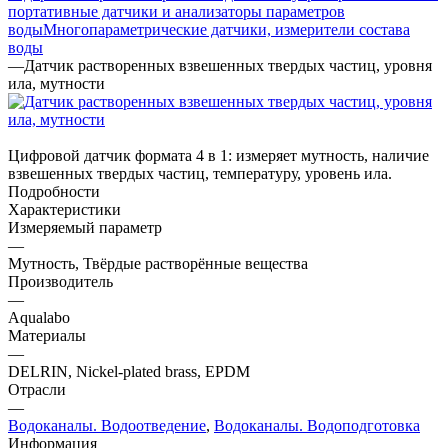
портативные датчики и анализаторы параметров
воды
Многопараметрические датчики, измерители состава
воды
—
Датчик растворенных взвешенных твердых частиц, уровня
ила, мутности
Цифровой датчик формата 4 в 1: измеряет мутность, наличие
взвешенных твердых частиц, температуру, уровень ила.
Подробности
Характеристики
Измеряемый параметр
—
Мутность, Твёрдые растворённые вещества
Производитель
—
Aqualabo
Материалы
—
DELRIN, Nickel-plated brass, EPDM
Отрасли
—
Водоканалы. Водоотведение
,
Водоканалы. Водоподготовка
Информация