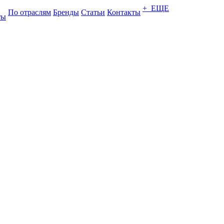
+ ЕЩЕ
По отраслям
Бренды
Статьи
Контакты
ты