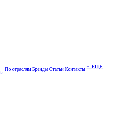
+ ЕЩЕ
По отраслям
Бренды
Статьи
Контакты
ты