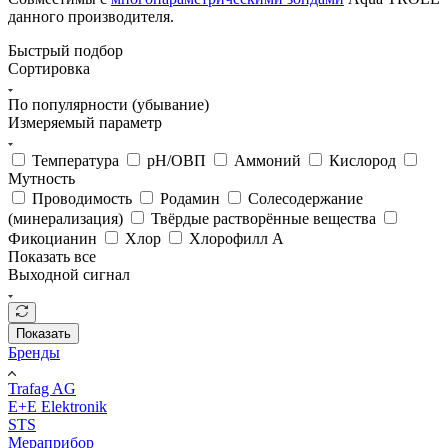
данного производителя.
Быстрый подбор
Сортировка
По популярности (убывание)
Измеряемый параметр
Температура
pH/ОВП
Аммоний
Кислород
Мутность
Проводимость
Родамин
Солесодержание
(минерализация)
Твёрдые растворённые вещества
Фикоцианин
Хлор
Хлорофилл А
Показать все
Выходной сигнал
Показать
Бренды
Trafag AG
E+E Elektronik
STS
Мераприбор