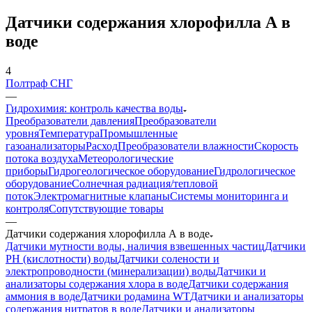
Датчики содержания хлорофилла А в
воде
4
Полтраф СНГ
—
Гидрохимия: контроль качества воды
Преобразователи давления
Преобразователи
уровня
Температура
Промышленные
газоанализаторы
Расход
Преобразователи влажности
Скорость
потока воздуха
Метеорологические
приборы
Гидрогеологическое оборудование
Гидрологическое
оборудование
Солнечная радиация/тепловой
поток
Электромагнитные клапаны
Системы мониторинга и
контроля
Сопутствующие товары
—
Датчики содержания хлорофилла А в воде
Датчики мутности воды, наличия взвешенных частиц
Датчики
PH (кислотности) воды
Датчики солености и
электропроводности (минерализации) воды
Датчики и
анализаторы содержания хлора в воде
Датчики содержания
аммония в воде
Датчики родамина WT
Датчики и анализаторы
содержания нитратов в воде
Датчики и анализаторы