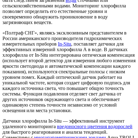
быть следствием загрязнения
воды
сточными или
сельскохозяйственными водами. Мониторинг хлорофилла
позволяет определить его естественные уровни и
своевременно обнаружить проникновение в воду
загрязняющих веществ.
«Полтраф СНГ», являясь эксклюзивным представителем в
России американского производителя гидрохимических
измерительных приборов
In-Situ
, поставляет датчики для
эффективных измерений хлорофилла А в воде. В датчиках
хлорофилла от In-Situ интегрирована оптическая компенсация
(использует второй детектор для измерения любого изменения
яркости светодиода и автоматической компенсации каждого
показания), используются спектральные полосы с низким
уровнем помех. Каждый оптический датчик работает на
уникальной частоте, которая создает цифровую подпись для
каждого источника света, что повышает общую точность
системы. Функция подавления отделяет свет датчика от
других источников окружающего света и обеспечивает
одинаковую степень точности независимо от условий
освещения или места установки.
Датчики хлорофилла In-Situ — эффективный инструмент
удаленного мониторинга
вредоносного цветения водорослей
для быстрого реагирования и анализа тенденций.
Совместимы с
многопараметрическими зондами
Aqua TROLL