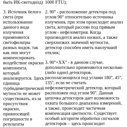
быть ИК-светодиод)
1000 FTU);
3. Источник белого
2. 90° - расположение детектора под
света (при
углом 90° относительно источника
использовании
излучения, при этом происходит анализ
данного вида
света, который рассеян под прямым
излучения
углом - нефелометрия. Когда
применяются
производится анализ низких, а также
светофильтры
сверхнизких значений мутности,
разных видов, так
детектор способен иметь наилучший
как они могут
отклик;
компенсировать
3. 90°+ХХ° - в данном случае,
воздействие окраски
дополнительно применяются несколько
компонента,
(либо один) детекторов,
который
располагающихся под углами 180°, 45°,
анализируется. Здесь
135°, если не считать
единица
нефелометрический детектор, который
турбидиметрической
расположен под углом 90°. Данная
мутности не может
цепочка детекторов дает возможность
существовать, из-за
охвата большого диапазона измерений,
присутствия
а также, происходит частичная
окраски,
компенсация цветности. Существует
привносящей
особый алгоритм обработки сигналов
погрешности в
детекторов – здесь происходит
результаты