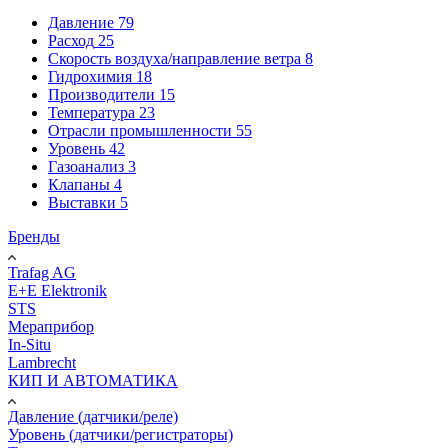
Давление
79
Расход
25
Скорость воздуха/направление ветра
8
Гидрохимия
18
Производители
15
Температура
23
Отрасли промышленности
55
Уровень
42
Газоанализ
3
Клапаны
4
Выставки
5
Бренды
Trafag AG
E+E Elektronik
STS
Мераприбор
In-Situ
Lambrecht
КИП И АВТОМАТИКА
Давление (датчики/реле)
Уровень (датчики/регистраторы)