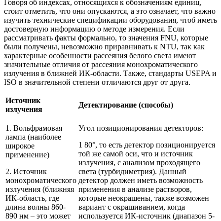
Говоря об индексах, относящихся к обозначениям единиц,
стоит отметить, что они опускаются, а это означает, что важно
изучить технические спецификации оборудования, чтоб иметь
достоверную информацию о методе измерения. Если
рассматривать факты формально, то значения FNU, которые
были получены, невозможно приравнивать к NTU, так как
характерные особенности рассеяния белого света имеют
значительные отличия от рассеяния монохроматического
излучения в ближней ИК-области. Также, стандарты USEPA и
ISO в значительной степени отличаются друг от друга.
Источник
Детектирование (способы)
излучения
1. Вольфрамовая
Угол позиционирования детекторов:
лампа (наиболее
1 80°, то есть детектор позиционируется
широкое
той же самой оси, что и источник
применение)
излучения, с анализом проходящего
2. Источник
света (турбидиметрия). Данный
монохроматического
детектор должен иметь возможность
излучения (ближняя
применения в анализе растворов,
ИК-область, где
которые неокрашены, также возможен
длина волны 860-
вариант с окрашиванием, когда
890 нм – это может
используется ИК-источник (диапазон 5-