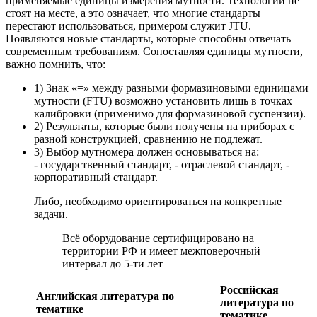
применяемые единицы измерения мутности. Технологии не
стоят на месте, а это означает, что многие стандарты
перестают использоваться, примером служит JTU.
Появляются новые стандарты, которые способны отвечать
современным требованиям. Сопоставляя единицы мутности,
важно помнить, что:
1) Знак «=» между разными формазиновыми единицами
мутности (FTU) возможно установить лишь в точках
калибровки (применимо для формазиновой суспензии).
2) Результаты, которые были получены на приборах с
разной конструкцией, сравнению не подлежат.
3) Выбор мутномера должен основываться на:
- государственный стандарт, - отраслевой стандарт, -
корпоративный стандарт.
Либо, необходимо ориентироваться на конкретные
задачи.
Всё оборудование сертифицировано на
территории РФ и имеет межповерочный
интервал до 5-ти лет
Российская
Английская литература по
литература по
тематике
тематике