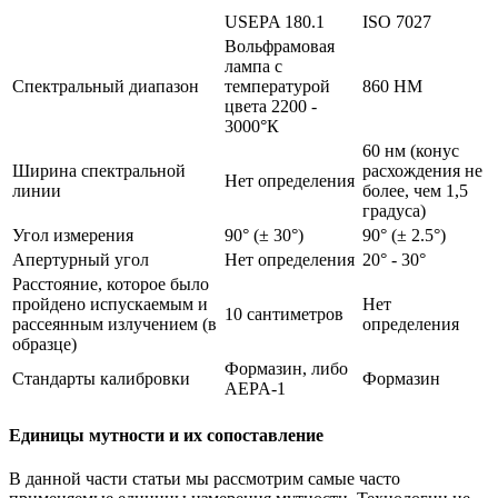
USEPA 180.1
ISO 7027
Вольфрамовая
лампа с
Спектральный диапазон
температурой
860 НМ
цвета 2200 -
3000°К
60 нм (конус
Ширина спектральной
расхождения не
Нет определения
линии
более, чем 1,5
градуса)
Угол измерения
90° (± 30°)
90° (± 2.5°)
Апертурный угол
Нет определения
20° - 30°
Расстояние, которое было
пройдено испускаемым и
Нет
10 сантиметров
рассеянным излучением (в
определения
образце)
Формазин, либо
Стандарты калибровки
Формазин
AEPA-1
Единицы мутности и их сопоставление
В данной части статьи мы рассмотрим самые часто