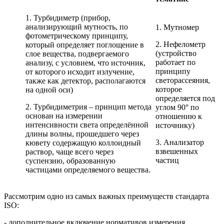
1. Турбидиметр (прибор,
анализирующий мутность, по
1. Мутномер
фотометрическому принципу,
2. Нефелометр
который определяет поглощение в
(устройство
слое вещества, подвергаемого
работает по
анализу, с условием, что источник,
принципу
от которого исходит излучение,
светорассеяния,
также как детектор, располагаются
которое
на одной оси)
определяется под
2. Турбидиметрия – принцип метода
углом 90° по
основан на измерении
отношению к
интенсивности света определённой
источнику)
длины волны, прошедшего через
3. Анализатор
кювету содержащую коллоидный
взвешенных
раствор, чаще всего через
частиц
суспензию, образованную
частицами определяемого вещества.
Рассмотрим одно из самых важных преимуществ стандарта
ISO:
- дополнительное включение нормативов измерения