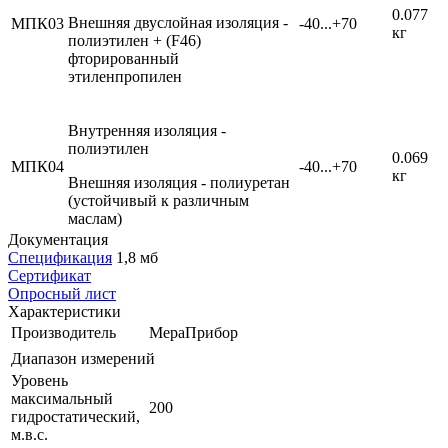
0.077
Внешняя двуслойная изоляция -
МПК03
-40...+70
кг
полиэтилен + (F46)
фторированный
этиленпропилен
Внутренняя изоляция -
полиэтилен
0.069
МПК04
-40...+70
кг
Внешняя изоляция - полиуретан
(устойчивый к различным
маслам)
Документация
Спецификация
1,8 мб
Сертификат
Опросный лист
Характеристики
Производитель
МераПрибор
Диапазон измерений
Уровень
максимальный
200
гидростатический,
м.в.с.