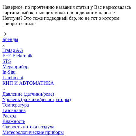
Наверное, по прочтению названия статьи у Вас нарисовалась
картина рыбок, пьющих мохито в подводном царстве
Нептуна? Это тоже подводный бар, но не тот о котором
говорится ниже
Бренды
Trafag AG
E+E Elektronik
STS
Мераприбор
In-Situ
Lambrecht
КИП И АВТОМАТИКА
Давление (датчики/реле)
Уровень (датчики/регистраторы)
Температура
Газоанализ
Расход
Влажность
Скорость потока воздуха
Метеорологические приборы