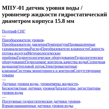
МПУ-01 датчик уровня воды /
уровнемер жидкости гидростатический
диаметром корпуса 15.8 мм
Полтраф СНГ
—
Преобразователи уровня
Преобразователи давления
Температура
Промышленные
газоанализаторы
Расход
Преобразователи влажности
Скорость
потока воздуха
Метеорологические
приборы
Гидрогеологическое оборудование
Гидрологическое
оборудование
Гидрохимия: контроль качества воды
Солнечная
радиация/тепловой поток
Электромагнитные
клапаны
Системы мониторинга и контроля
Сопутствующие
товары
—
Датчики уровня воды, уровнемеры жидкости
Бесконтактные датчики уровня
Даталоггеры, регистраторы
уровня воды
—
Погружные гидростатические датчики уровня
Взрывозащищенные датчики уровня воды,