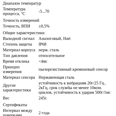
Диапазон температур
Температура
-5...70
процесса, °С
Точность измерений
Точность, ВПИ
±0,5%
Общие характеристики
Выходной сигнал
Аналоговый, Hart
Степень защиты
IP68
Материал корпуса
нерж. cталь
Тип давления
относительное
Время отклика
<4мс
Принцип
пьезорезистивный кремниевый сенсор
измерения
Материал сенсора
Нержавеющая сталь
устойчивость к вибрациям 20г/25 Гц..
Другие
2кГц, срок службы не менее 10млн.
характеристики
циклов, устойчивость к ударам 500г/1мс
Вес
245г.
Сертификаты
Интервал между
2 года
поверками