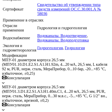
Свидетельство об утверждении типа
Сертификат
средств измерений ОС.С.30.001.А №
58036
Применение в отраслях
Отрасли
Гидрология и гидрогеология
применения
Водоканалы. Водоотведение
,
Водоснабжение
Водоканалы. Водоподготовка
Экология и
Гидрогеология
,
Гидрология
гидрометеорология
Модификации
МПУ-01 диаметром корпуса 26,5 мм
(МПУ01.10.D1.E2.S1.A1.H1.92m, 4...20 мА, 26,5 мм, L кабеля
92 м, PUR, нерж. сталь, МераПрибор, 0...10 бар, -20...+85 °C,
избыточное, ±0,25)
Консультация
МПУ-01 диаметром корпуса 26,5 мм
(МПУ01.3.D1.E2.S1.A3.H1.40m.C1, 4...20 мА, 26,5 мм, PUR,
нерж. сталь, МераПрибор, 0...30 м.в.с., -5...+85 °C, G 1/2" вн.,
избыточное, врезной, ±0,2)
Консультация