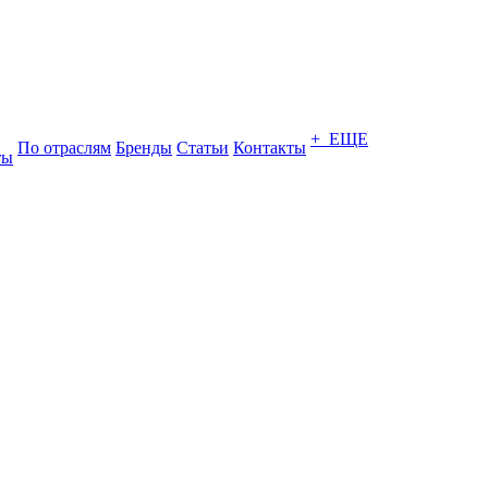
+ ЕЩЕ
По отраслям
Бренды
Статьи
Контакты
ты