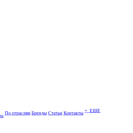
+ ЕЩЕ
По отраслям
Бренды
Статьи
Контакты
ты