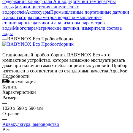
содержания хлорофилла А в воде
Датчики температуры
воды
Датчики цветения сине-зеленых
водорослей
Аксессуары
Промышленные портативные датчики
и анализаторы параметров воды
Промышленные
стационарные датчики и анализаторы параметров
воды
Многопараметрические датчики, измерители состава
воды
—
BABYNOX Eco Пробоотборник
Стационарный пробоотборник BABYNOX Eco - это
компактное устройство, которое возможно эксплуатировать
даже при наличии самых неблагоприятных условий. Прибор
изготовлен в соответствии со стандартами качества Aqualyse
Подробности
Консультация
Купить
Характеристики
Размеры
—
1020 x 590 x 590 мм
Отрасли
—
Аквакультура, рыбоводство
Вес