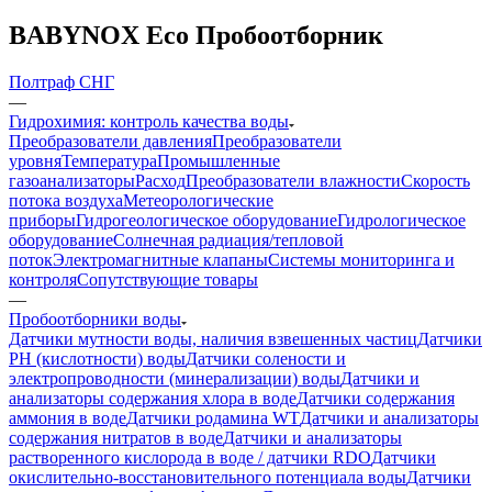
BABYNOX Eco Пробоотборник
Полтраф СНГ
—
Гидрохимия: контроль качества воды
Преобразователи давления
Преобразователи
уровня
Температура
Промышленные
газоанализаторы
Расход
Преобразователи влажности
Скорость
потока воздуха
Метеорологические
приборы
Гидрогеологическое оборудование
Гидрологическое
оборудование
Солнечная радиация/тепловой
поток
Электромагнитные клапаны
Системы мониторинга и
контроля
Сопутствующие товары
—
Пробоотборники воды
Датчики мутности воды, наличия взвешенных частиц
Датчики
PH (кислотности) воды
Датчики солености и
электропроводности (минерализации) воды
Датчики и
анализаторы содержания хлора в воде
Датчики содержания
аммония в воде
Датчики родамина WT
Датчики и анализаторы
содержания нитратов в воде
Датчики и анализаторы
растворенного кислорода в воде / датчики RDO
Датчики
окислительно-восстановительного потенциала воды
Датчики