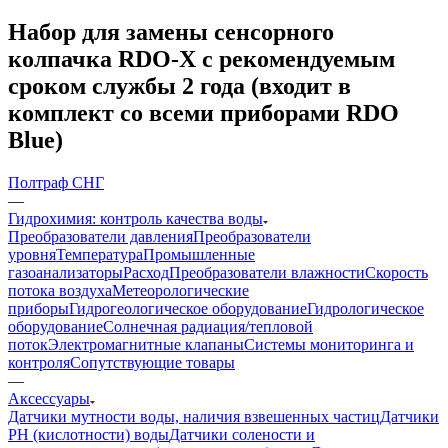
Набор для замены сенсорного
колпачка RDO-X с рекомендуемым
сроком службы 2 года (входит в
комплект со всеми приборами RDO
Bluе)
Полтраф СНГ
—
Гидрохимия: контроль качества воды
Преобразователи давления
Преобразователи
уровня
Температура
Промышленные
газоанализаторы
Расход
Преобразователи влажности
Скорость
потока воздуха
Метеорологические
приборы
Гидрогеологическое оборудование
Гидрологическое
оборудование
Солнечная радиация/тепловой
поток
Электромагнитные клапаны
Системы мониторинга и
контроля
Сопутствующие товары
—
Аксессуары
Датчики мутности воды, наличия взвешенных частиц
Датчики
PH (кислотности) воды
Датчики солености и