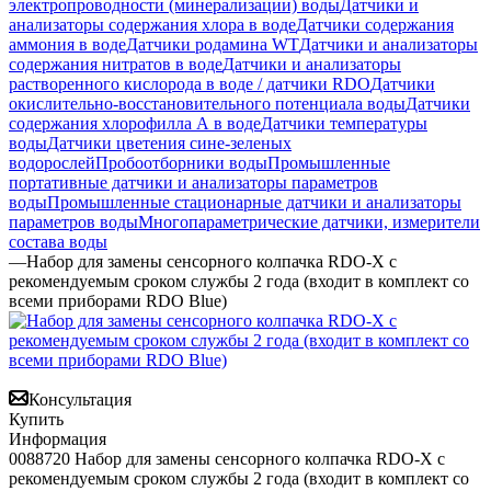
электропроводности (минерализации) воды
Датчики и
анализаторы содержания хлора в воде
Датчики содержания
аммония в воде
Датчики родамина WT
Датчики и анализаторы
содержания нитратов в воде
Датчики и анализаторы
растворенного кислорода в воде / датчики RDO
Датчики
окислительно-восстановительного потенциала воды
Датчики
содержания хлорофилла А в воде
Датчики температуры
воды
Датчики цветения сине-зеленых
водорослей
Пробоотборники воды
Промышленные
портативные датчики и анализаторы параметров
воды
Промышленные стационарные датчики и анализаторы
параметров воды
Многопараметрические датчики, измерители
состава воды
—
Набор для замены сенсорного колпачка RDO-X с
рекомендуемым сроком службы 2 года (входит в комплект со
всеми приборами RDO Bluе)
Консультация
Купить
Информация
0088720 Набор для замены сенсорного колпачка RDO-X с
рекомендуемым сроком службы 2 года (входит в комплект со