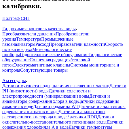
калибровки.
Полтраф СНГ
—
Гидрохимия: контроль качества воды
Преобразователи давления
Преобразователи
уровня
Температура
Промышленные
газоанализаторы
Расход
Преобразователи влажности
Скорость
потока воздуха
Метеорологические
приборы
Гидрогеологическое оборудование
Гидрологическое
оборудование
Солнечная радиация/тепловой
поток
Электромагнитные клапаны
Системы мониторинга и
контроля
Сопутствующие товары
—
Аксессуары
Датчики мутности воды, наличия взвешенных частиц
Датчики
PH (кислотности) воды
Датчики солености и
электропроводности (минерализации) воды
Датчики и
анализаторы содержания хлора в воде
Датчики содержания
аммония в воде
Датчики родамина WT
Датчики и анализаторы
содержания нитратов в воде
Датчики и анализаторы
растворенного кислорода в воде / датчики RDO
Датчики
окислительно-восстановительного потенциала воды
Датчики
содержания хлорофилла А в воде
Датчики температуры