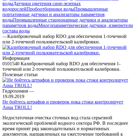
воды
Датчики цветения сине-зеленых
водорослей
Пробоотборники воды
Промышленные
портативные датчики и анализаторы параметров
воды
Промышленные стационарные датчики и анализаторы
параметров воды
Многопараметрические датчики, измерители
состава воды
—
Калибровочный набор RDO для обеспечения 1-точечной
или 2-точечной пользовательской калибровки.
Информация
0101540 Калибровочный набор RDO для обеспечения 1-
точечной или 2-точечной пользовательской калибровки.
Полезные статьи
Гидрохимия
—
19.09.2019
Не бойтесь штрафов и проверок пока стоки контролирует
Aqua TROLL!
Недостаточная очистка сточных вод стала серьезной
экологической проблемой водного сектора РФ. В последнее
время принят ряд законодательных и нормативных
документов, направленных на ужесточение требований к