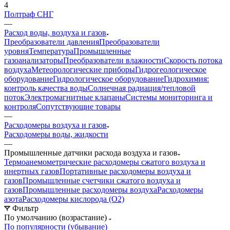
4
Полтраф СНГ
—
Расход воды, воздуха и газов
Преобразователи давления
Преобразователи
уровня
Температура
Промышленные
газоанализаторы
Преобразователи влажности
Скорость потока
воздуха
Метеорологические приборы
Гидрогеологическое
оборудование
Гидрологическое оборудование
Гидрохимия:
контроль качества воды
Солнечная радиация/тепловой
поток
Электромагнитные клапаны
Системы мониторинга и
контроля
Сопутствующие товары
—
Расходомеры воздуха и газов
Расходомеры воды, жидкости
—
Промышленные датчики расхода воздуха и газов
Термоанемометрические расходомеры сжатого воздуха и
инертных газов
Портативные расходомеры воздуха и
газов
Промышленные счетчики сжатого воздуха и
газов
Промышленные расходомеры воздуха
Расходомеры
азота
Расходомеры кислорода (O2)
Фильтр
По умолчанию (возрастание)
По популярности (убывание)