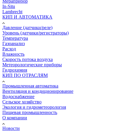
Мераприбор
In-Situ
Lambrecht
КИП И АВТОМАТИКА
Давление (датчики/реле)
Уровень (датчики/регистраторы)
Температура
Газоанализ
Расход
Влажность
Скорость потока воздуха
Метеорологические приборы
Гидрохимия
КИП ПО ОТРАСЛЯМ
Промышленная автоматика
Вентиляция и кондиционирование
Водоснабжение
Сельское хозяйство
Экология и гидрометеорология
Пищевая промышленность
О компании
Новости