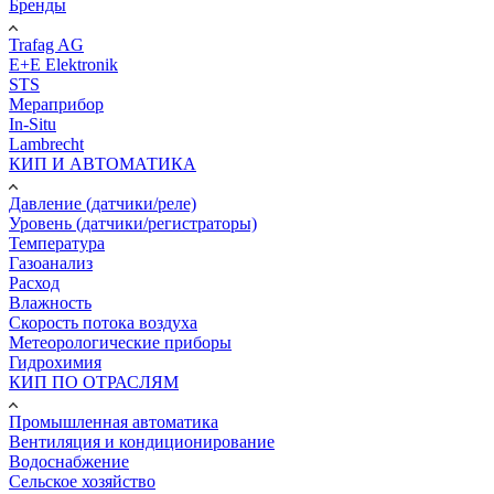
Бренды
Trafag AG
E+E Elektronik
STS
Мераприбор
In-Situ
Lambrecht
КИП И АВТОМАТИКА
Давление (датчики/реле)
Уровень (датчики/регистраторы)
Температура
Газоанализ
Расход
Влажность
Скорость потока воздуха
Метеорологические приборы
Гидрохимия
КИП ПО ОТРАСЛЯМ
Промышленная автоматика
Вентиляция и кондиционирование
Водоснабжение
Сельское хозяйство