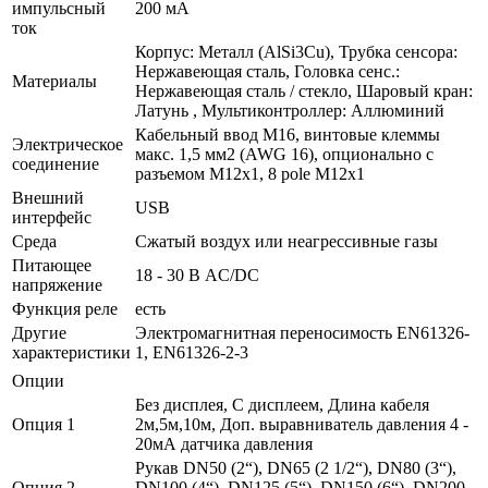
импульсный
200 мА
ток
Корпус: Металл (AlSi3Cu), Трубка сенсора:
Нержавеющая сталь, Головка сенс.:
Материалы
Нержавеющая сталь / стекло, Шаровый кран:
Латунь , Мультиконтроллер: Аллюминий
Кабельный ввод M16, винтовые клеммы
Электрическое
макс. 1,5 мм2 (AWG 16), опционально с
соединение
разъемом M12x1, 8 pole M12x1
Внешний
USB
интерфейс
Среда
Сжатый воздух или неагрессивные газы
Питающее
18 - 30 В AC/DC
напряжение
Функция реле
есть
Другие
Электромагнитная переносимость EN61326-
характеристики
1, EN61326-2-3
Опции
Без дисплея, С дисплеем, Длина кабеля
Опция 1
2м,5м,10м, Доп. выравниватель давления 4 -
20мА датчика давления
Рукав DN50 (2“), DN65 (2 1/2“), DN80 (3“),
Опция 2
DN100 (4“), DN125 (5“), DN150 (6“), DN200