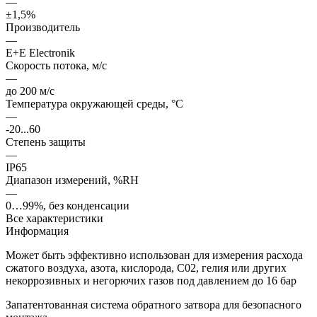
—
±1,5%
Производитель
—
E+E Electronik
Cкорость потока, м/c
—
до 200 м/с
Температура окружающей среды, °С
—
-20...60
Степень защиты
—
IP65
Диапазон измерений, %RH
—
0…99%, без конденсации
Все характеристики
Информация
Может быть эффективно использован для измерения расхода
сжатого воздуха, азота, кислорода, С02, гелия или других
некоррозивных и негорючих газов под давлением до 16 бар
Запатентованная система обратного затвора для безопасного