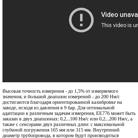
Высокая точность измерения - до 1,5% от измеряемого
значения, и большой диапазон измерений - до 200 Нм/с
достигаются благодаря ориентированной калибровке на
заводе, исходя из давления в 9 бар. Для оптимальной
адаптации к различным задачам измерения, ЕЕ776 может быть
заказан в двух диапазонах: 0,2...100 Нм/с или 0,2...200 Нм/с, а
также с сенсорами двух различных длин: с максимальной
глубиной погружения 165 мм или 315 мм. Внутренний
диаметр трубопровода, в котором будут производиться