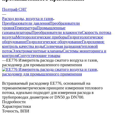
Полтраф СНГ
—
Расход воды, воздуха и газов
Преобразователи давления
Преобразователи
уровня
Температура
Промышленные
газоанализаторы
Преобразователи влажности
Скорость потока
воздуха
Метеорологические приборы
Гидрогеологическое
оборудование
Гидрологическое оборудование
Гидрохимия:
контроль качества воды
Солнечная радиация/тепловой
поток
Электромагнитные клапаны
Системы мониторинга и
контроля
Сопутствующие товары
—
ЕЕ776 Измеритель расхода сжатого воздуха и газов,
расходомер для промышленного применения
Встраиваемый расходомер EE776, основанный на
термоанемометрическом принципе измерения теплового
потока, идеально подходит для измерения расхода в
трубопроводах диаметром от DN50 до DN700.
Подробности
Характеристики
Точность, ВПИ