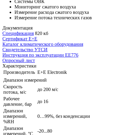
Системы ОВК
Мониторинг сжатого воздуха
Измерение расхода сжатого воздуха
Измерение потока технических газов
Документация
Спецификация
820 кб
Сертификат E+E
Каталог климатического оборудования
Свидетельство УТСИ
Инструкция по эксплуатации EE776
Опросный лист
Характеристики
Производитель
E+E Electronik
Диапазон измерений
Cкорость
до 200 м/с
потока, м/c
Рабочее
до 16
давление, бар
Диапазон
измерений,
0…99%, без конденсации
%RH
Диапазон
-20...80
измерений, °С