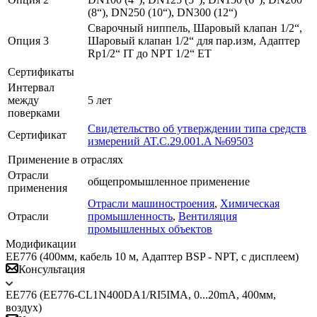
(8“), DN250 (10“), DN300 (12“)
Сварочный ниппель, Шаровый клапан 1/2“,
Опция 3
Шаровый клапан 1/2“ для пар.изм, Адаптер
Rp1/2“ IT до NPT 1/2“ ET
Сертификаты
Интервал
между
5 лет
поверками
Свидетельство об утверждении типа средств
Сертификат
измерений AT.C.29.001.A №69503
Применение в отраслях
Отрасли
общепромышленное применение
применения
Отрасли машиностроения
,
Химическая
Отрасли
промышленность
,
Вентиляция
промышленных объектов
Модификации
ЕЕ776 (400мм, кабель 10 м, Адаптер BSP - NPT, с дисплеем)
Консультация
ЕЕ776 (EE776-CL1N400DA1/RI5IMA, 0...20mA, 400мм,
воздух)