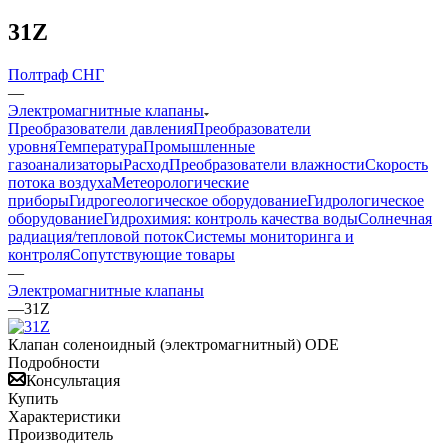
31Z
Полтраф СНГ
—
Электромагнитные клапаны
Преобразователи давления
Преобразователи
уровня
Температура
Промышленные
газоанализаторы
Расход
Преобразователи влажности
Скорость
потока воздуха
Метеорологические
приборы
Гидрогеологическое оборудование
Гидрологическое
оборудование
Гидрохимия: контроль качества воды
Солнечная
радиация/тепловой поток
Системы мониторинга и
контроля
Сопутствующие товары
—
Электромагнитные клапаны
—
31Z
Клапан соленоидный (электромагнитный) ODE
Подробности
Консультация
Купить
Характеристики
Производитель