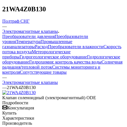
21WA4Z0B130
Полтраф СНГ
—
Электромагнитные клапаны
Преобразователи давления
Преобразователи
уровня
Температура
Промышленные
газоанализаторы
Расход
Преобразователи влажности
Скорость
потока воздуха
Метеорологические
приборы
Гидрогеологическое оборудование
Гидрологическое
оборудование
Гидрохимия: контроль качества воды
Солнечная
радиация/тепловой поток
Системы мониторинга и
контроля
Сопутствующие товары
—
Электромагнитные клапаны
—
21WA4Z0B130
Клапан соленоидный (электромагнитный) ODE
Подробности
Консультация
Купить
Характеристики
Производитель