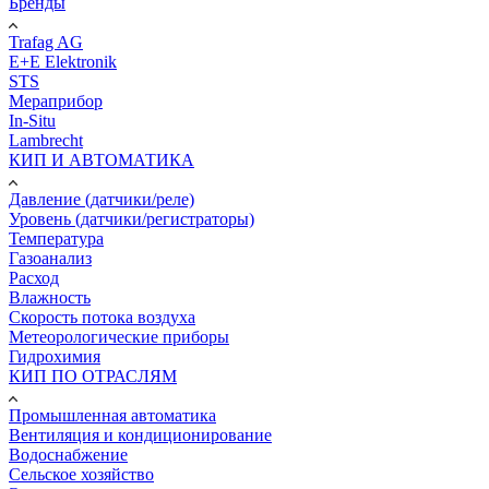
Бренды
Trafag AG
E+E Elektronik
STS
Мераприбор
In-Situ
Lambrecht
КИП И АВТОМАТИКА
Давление (датчики/реле)
Уровень (датчики/регистраторы)
Температура
Газоанализ
Расход
Влажность
Скорость потока воздуха
Метеорологические приборы
Гидрохимия
КИП ПО ОТРАСЛЯМ
Промышленная автоматика
Вентиляция и кондиционирование
Водоснабжение
Сельское хозяйство