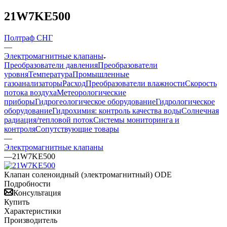
21W7KE500
Полтраф СНГ
—
Электромагнитные клапаны
Преобразователи давления
Преобразователи
уровня
Температура
Промышленные
газоанализаторы
Расход
Преобразователи влажности
Скорость
потока воздуха
Метеорологические
приборы
Гидрогеологическое оборудование
Гидрологическое
оборудование
Гидрохимия: контроль качества воды
Солнечная
радиация/тепловой поток
Системы мониторинга и
контроля
Сопутствующие товары
—
Электромагнитные клапаны
—
21W7KE500
Клапан соленоидный (электромагнитный) ODE
Подробности
Консультация
Купить
Характеристики
Производитель