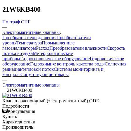
21W6KB400
Полтраф СНГ
—
Электромагнитные клапаны
Преобразователи давления
Преобразователи
уровня
Температура
Промышленные
газоанализаторы
Расход
Преобразователи влажности
Скорость
потока воздуха
Метеорологические
приборы
Гидрогеологическое оборудование
Гидрологическое
оборудование
Гидрохимия: контроль качества воды
Солнечная
радиация/тепловой поток
Системы мониторинга и
контроля
Сопутствующие товары
—
Электромагнитные клапаны
—
21W6KB400
Клапан соленоидный (электромагнитный) ODE
Подробности
Консультация
Купить
Характеристики
Производитель