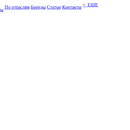
+ ЕЩЕ
По отраслям
Бренды
Статьи
Контакты
ты