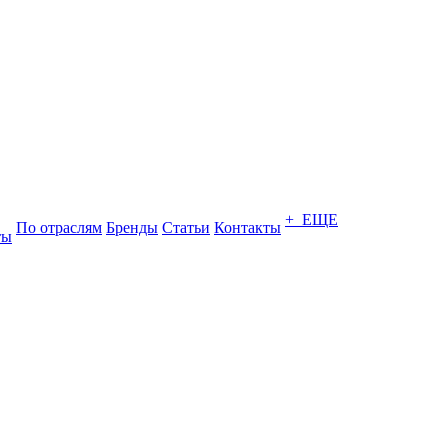
+ ЕЩЕ
По отраслям
Бренды
Статьи
Контакты
ты