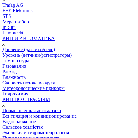
Trafag AG
E+E Elektronik
STS
Мераприбор
In-Situ
Lambrecht
КИП И АВТОМАТИКА
Давление (датчики/реле)
Уровень (датчики/регистраторы)
Температура
Газоанализ
Расход
Влажность
Скорость потока воздуха
Метеорологические приборы
Гидрохимия
КИП ПО ОТРАСЛЯМ
Промышленная автоматика
Вентиляция и кондиционирование
Водоснабжение
Сельское хозяйство
Экология и гидрометеорология