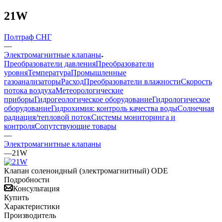
21W
Полтраф СНГ
—
Электромагнитные клапаны
Преобразователи давления
Преобразователи
уровня
Температура
Промышленные
газоанализаторы
Расход
Преобразователи влажности
Скорость
потока воздуха
Метеорологические
приборы
Гидрогеологическое оборудование
Гидрологическое
оборудование
Гидрохимия: контроль качества воды
Солнечная
радиация/тепловой поток
Системы мониторинга и
контроля
Сопутствующие товары
—
Электромагнитные клапаны
—
21W
Клапан соленоидный (электромагнитный) ODE
Подробности
Консультация
Купить
Характеристики
Производитель