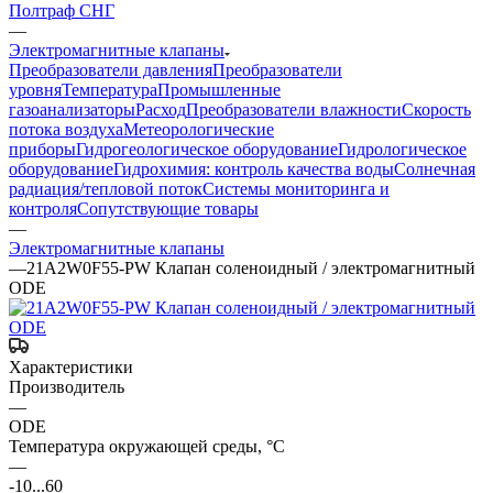
Полтраф СНГ
—
Электромагнитные клапаны
Преобразователи давления
Преобразователи
уровня
Температура
Промышленные
газоанализаторы
Расход
Преобразователи влажности
Скорость
потока воздуха
Метеорологические
приборы
Гидрогеологическое оборудование
Гидрологическое
оборудование
Гидрохимия: контроль качества воды
Солнечная
радиация/тепловой поток
Системы мониторинга и
контроля
Сопутствующие товары
—
Электромагнитные клапаны
—
21A2W0F55-PW Клапан соленоидный / электромагнитный
ODE
Характеристики
Производитель
—
ODE
Температура окружающей среды, °С
—
-10...60