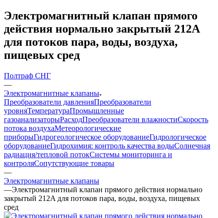
Электромагнитный клапан прямого
действия нормально закрытый 212A
для потоков пара, воды, воздуха,
пищевых сред
Полтраф СНГ
—
Электромагнитные клапаны
Преобразователи давления
Преобразователи
уровня
Температура
Промышленные
газоанализаторы
Расход
Преобразователи влажности
Скорость
потока воздуха
Метеорологические
приборы
Гидрогеологическое оборудование
Гидрологическое
оборудование
Гидрохимия: контроль качества воды
Солнечная
радиация/тепловой поток
Системы мониторинга и
контроля
Сопутствующие товары
—
Электромагнитные клапаны
—
Электромагнитный клапан прямого действия нормально
закрытый 212A для потоков пара, воды, воздуха, пищевых
сред