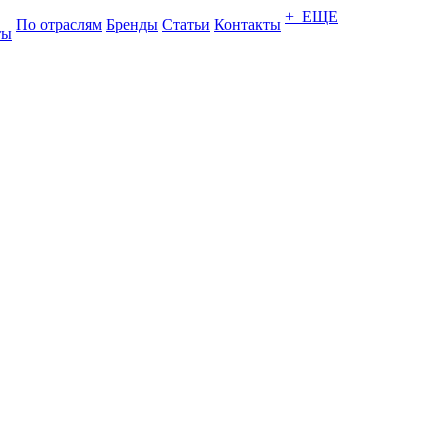
+ ЕЩЕ
По отраслям
Бренды
Статьи
Контакты
ты