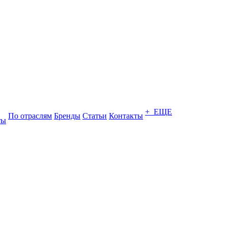
+ ЕЩЕ
По отраслям
Бренды
Статьи
Контакты
ты