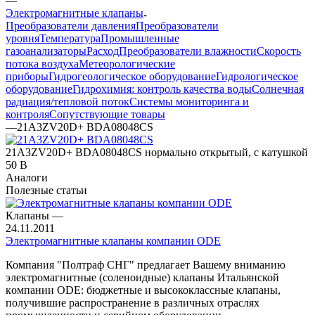
—
Электромагнитные клапаны
Преобразователи давления
Преобразователи
уровня
Температура
Промышленные
газоанализаторы
Расход
Преобразователи влажности
Скорость
потока воздуха
Метеорологические
приборы
Гидрогеологическое оборудование
Гидрологическое
оборудование
Гидрохимия: контроль качества воды
Солнечная
радиация/тепловой поток
Системы мониторинга и
контроля
Сопутствующие товары
—
21A3ZV20D+ BDA08048CS
21A3ZV20D+ BDA08048CS нормально открытый, с катушкой
50 В
Аналоги
Полезные статьи
Клапаны
—
24.11.2011
Электромагнитные клапаны компании ODE
Компания "Полтраф СНГ" предлагает Вашему вниманию
электромагнитные (соленоидные) клапаны Итальянской
кoмпании ODE: бюджетные и высококлассные клапаны,
получившие распространение в различных отраслях