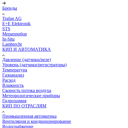
Бренды
Trafag AG
E+E Elektronik
STS
Мераприбор
In-Situ
Lambrecht
КИП И АВТОМАТИКА
Давление (датчики/реле)
Уровень (датчики/регистраторы)
Температура
Газоанализ
Расход
Влажность
Скорость потока воздуха
Метеорологические приборы
Гидрохимия
КИП ПО ОТРАСЛЯМ
Промышленная автоматика
Вентиляция и кондиционирование
Водоснабжение