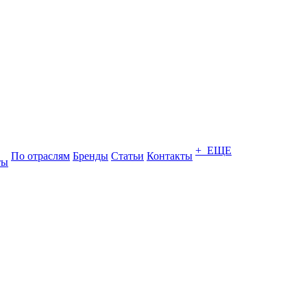
+ ЕЩЕ
По отраслям
Бренды
Статьи
Контакты
ты