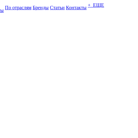
+ ЕЩЕ
По отраслям
Бренды
Статьи
Контакты
ты