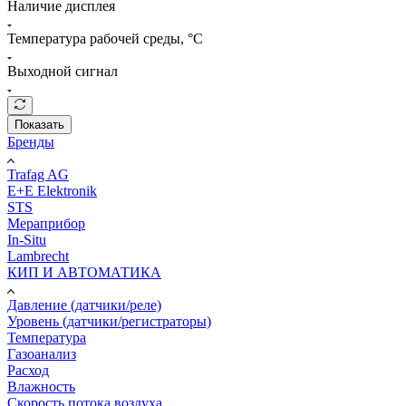
Наличие дисплея
Температура рабочей среды, °С
Выходной сигнал
Показать
Бренды
Trafag AG
E+E Elektronik
STS
Мераприбор
In-Situ
Lambrecht
КИП И АВТОМАТИКА
Давление (датчики/реле)
Уровень (датчики/регистраторы)
Температура
Газоанализ
Расход
Влажность
Скорость потока воздуха