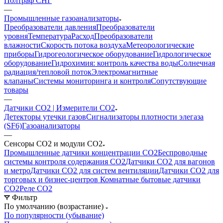
Полтраф СНГ
—
Промышленные газоанализаторы
Преобразователи давления
Преобразователи
уровня
Температура
Расход
Преобразователи
влажности
Скорость потока воздуха
Метеорологические
приборы
Гидрогеологическое оборудование
Гидрологическое
оборудование
Гидрохимия: контроль качества воды
Солнечная
радиация/тепловой поток
Электромагнитные
клапаны
Системы мониторинга и контроля
Сопутствующие
товары
—
Датчики CO2 | Измерители СО2
Детекторы утечки газов
Сигнализаторы плотности элегаза
(SF6)
Газоанализаторы
—
Сенсоры СО2 и модули СО2
Промышленные датчики концентрации CO2
Беспроводные
системы контроля содержания СО2
Датчики CO2 для вагонов
и метро
Датчики СО2 для систем вентиляции
Датчики СО2 для
торговых и бизнес-центров
Комнатные бытовые датчики
CO2
Реле СО2
Фильтр
По умолчанию (возрастание)
По популярности (убывание)