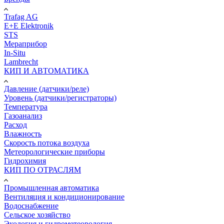
Trafag AG
E+E Elektronik
STS
Мераприбор
In-Situ
Lambrecht
КИП И АВТОМАТИКА
Давление (датчики/реле)
Уровень (датчики/регистраторы)
Температура
Газоанализ
Расход
Влажность
Скорость потока воздуха
Метеорологические приборы
Гидрохимия
КИП ПО ОТРАСЛЯМ
Промышленная автоматика
Вентиляция и кондиционирование
Водоснабжение
Сельское хозяйство
Экология и гидрометеорология