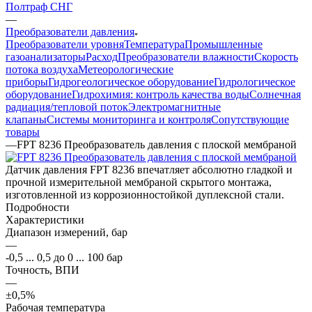
Полтраф СНГ
—
Преобразователи давления
Преобразователи уровня
Температура
Промышленные
газоанализаторы
Расход
Преобразователи влажности
Скорость
потока воздуха
Метеорологические
приборы
Гидрогеологическое оборудование
Гидрологическое
оборудование
Гидрохимия: контроль качества воды
Солнечная
радиация/тепловой поток
Электромагнитные
клапаны
Системы мониторинга и контроля
Сопутствующие
товары
—
FPT 8236 Преобразователь давления с плоской мембраной
Датчик давления FPT 8236 впечатляет абсолютно гладкой и
прочной измерительной мембраной скрытого монтажа,
изготовленной из коррозионностойкой дуплексной стали.
Подробности
Характеристики
Диапазон измерений, бар
—
-0,5 ... 0,5 до 0 ... 100 бар
Точность, ВПИ
—
±0,5%
Рабочая температура