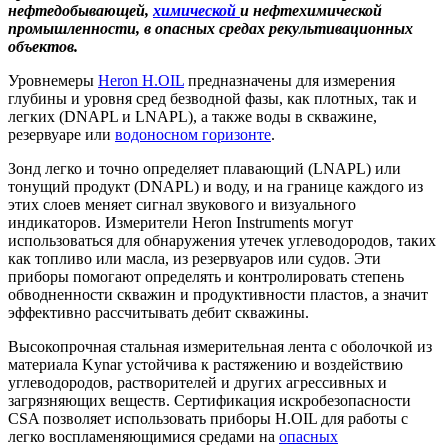
нефтедобывающей,
химической
и нефтехимической
промышленности, в опасных средах рекультивационных
объектов.
Уровнемеры
Heron H.OIL
предназначены для измерения
глубины и уровня сред безводной фазы, как плотных, так и
легких (DNAPL и LNAPL), а также воды в скважине,
резервуаре или
водоносном горизонте
.
Зонд легко и точно определяет плавающий (LNAPL) или
тонущий продукт (DNAPL) и воду, и на границе каждого из
этих слоев меняет сигнал звукового и визуального
индикаторов. Измерители Heron Instruments могут
использоваться для обнаружения утечек углеводородов, таких
как топливо или масла, из резервуаров или судов. Эти
приборы помогают определять и контролировать степень
обводненности скважин и продуктивности пластов, а значит
эффективно рассчитывать дебит скважины.
Высокопрочная стальная измерительная лента с оболочкой из
материала Kynar устойчива к растяжению и воздействию
углеводородов, растворителей и других агрессивных и
загрязняющих веществ. Сертификация искробезопасности
CSA позволяет использовать приборы H.OIL для работы с
легко воспламеняющимися средами на
опасных