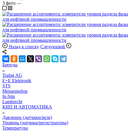
3
фото
—
Назад к списку
Следующий
Бренды
Trafag AG
E+E Elektronik
STS
Мераприбор
In-Situ
Lambrecht
КИП И АВТОМАТИКА
Давление (датчики/реле)
Уровень (датчики/регистраторы)
Температура