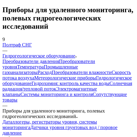
Приборы для удаленного мониторинга,
полевых гидрогеологических
исследований
9
Полтраф СНГ
—
Гидрогеологическое оборудование
Преобразователи давления
Преобразователи
уровня
Температура
Промышленные
газоанализаторы
Расход
Преобразователи влажности
Скорость
потока воздуха
Метеорологические приборы
Гидрологическое
оборудование
Гидрохимия: контроль качества воды
Солнечная
радиация/тепловой поток
Электромагнитные
клапаны
Системы мониторинга и контроля
Сопутствующие
товары
—
Приборы для удаленного мониторинга, полевых
гидрогеологических исследований
Даталлогеры, регистраторы уровня, системы
мониторинга
Датчики уровня грунтовых вод / поровое
давление