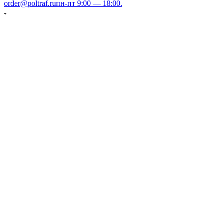
order@poltraf.ru
пн-пт 9:00 — 18:00.