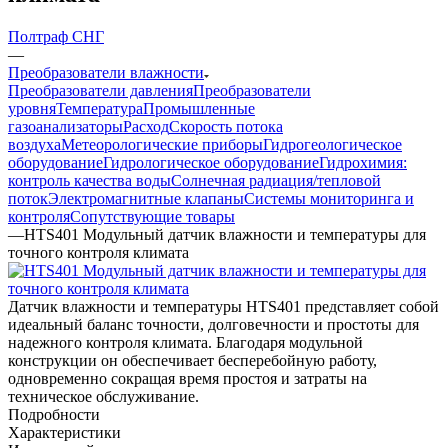
Полтраф СНГ
—
Преобразователи влажности
Преобразователи давления
Преобразователи
уровня
Температура
Промышленные
газоанализаторы
Расход
Скорость потока
воздуха
Метеорологические приборы
Гидрогеологическое
оборудование
Гидрологическое оборудование
Гидрохимия:
контроль качества воды
Солнечная радиация/тепловой
поток
Электромагнитные клапаны
Системы мониторинга и
контроля
Сопутствующие товары
—
HTS401 Модульный датчик влажности и температуры для
точного контроля климата
Датчик влажности и температуры HTS401 представляет собой
идеальный баланс точности, долговечности и простоты для
надежного контроля климата. Благодаря модульной
конструкции он обеспечивает бесперебойную работу,
одновременно сокращая время простоя и затраты на
техническое обслуживание.
Подробности
Характеристики