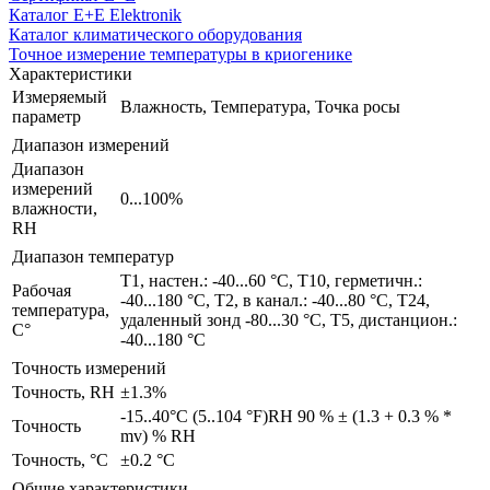
Каталог E+E Elektronik
Каталог климатического оборудования
Точное измерение температуры в криогенике
Характеристики
Измеряемый
Влажность, Температура, Точка росы
параметр
Диапазон измерений
Диапазон
измерений
0...100%
влажности,
RH
Диапазон температур
T1, настен.: -40...60 °C, T10, герметичн.:
Рабочая
-40...180 °C, T2, в канал.: -40...80 °C, T24,
температура,
удаленный зонд -80...30 °C, T5, дистанцион.:
С°
-40...180 °C
Точность измерений
Точность, RH
±1.3%
-15..40°C (5..104 °F)RH 90 % ± (1.3 + 0.3 % *
Точность
mv) % RH
Точность, °С
±0.2 °C
Общие характеристики