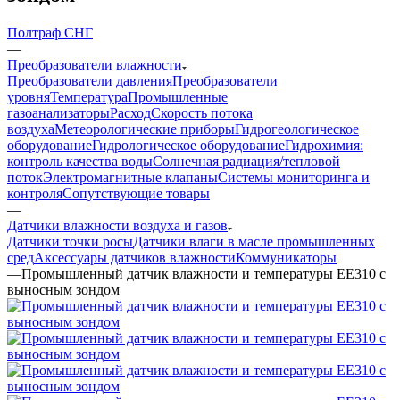
Полтраф СНГ
—
Преобразователи влажности
Преобразователи давления
Преобразователи
уровня
Температура
Промышленные
газоанализаторы
Расход
Скорость потока
воздуха
Метеорологические приборы
Гидрогеологическое
оборудование
Гидрологическое оборудование
Гидрохимия:
контроль качества воды
Солнечная радиация/тепловой
поток
Электромагнитные клапаны
Системы мониторинга и
контроля
Сопутствующие товары
—
Датчики влажности воздуха и газов
Датчики точки росы
Датчики влаги в масле промышленных
сред
Аксессуары датчиков влажности
Коммуникаторы
—
Промышленный датчик влажности и температуры EE310 с
выносным зондом