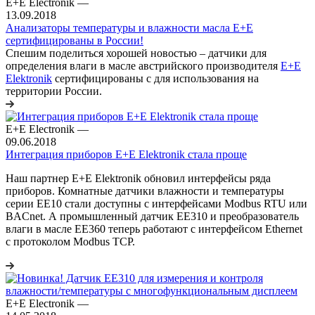
E+E Electronik
—
13.09.2018
Анализаторы температуры и влажности масла E+E
сертифицированы в России!
Спешим поделиться хорошей новостью – датчики для
определения влаги в масле австрийского производителя
E+E
Elektronik
сертифицированы с для использования на
территории России.
E+E Electronik
—
09.06.2018
Интеграция приборов Е+E Elektronik стала проще
Наш партнер Е+E Elektronik обновил интерфейсы ряда
приборов. Комнатные датчики влажности и температуры
серии EE10 стали доступны с интерфейсами Modbus RTU или
BACnet. А промышленный датчик EE310 и преобразователь
влаги в масле EE360 теперь работают с интерфейсом Ethernet
с протоколом Modbus TCP.
E+E Electronik
—