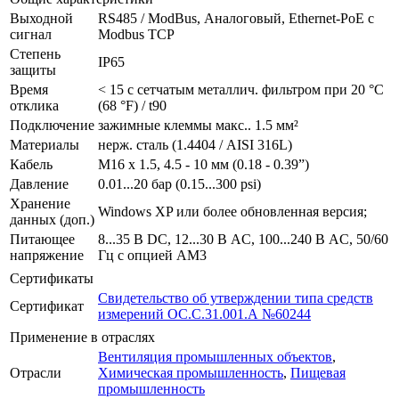
Выходной
RS485 / ModBus, Аналоговый, Ethernet-PoE с
сигнал
Modbus TCP
Степень
IP65
защиты
Время
< 15 с сетчатым металлич. фильтром при 20 °C
отклика
(68 °F) / t90
Подключение
зажимные клеммы макс.. 1.5 мм²
Материалы
нерж. сталь (1.4404 / AISI 316L)
Кабель
M16 x 1.5, 4.5 - 10 мм (0.18 - 0.39”)
Давление
0.01...20 бар (0.15...300 psi)
Хранение
Windows XP или более обновленная версия;
данных (доп.)
Питающее
8...35 В DC, 12...30 В AC, 100...240 В AC, 50/60
напряжение
Гц с опцией AM3
Сертификаты
Свидетельство об утверждении типа средств
Сертификат
измерений ОС.С.31.001.А №60244
Применение в отраслях
Вентиляция промышленных объектов
,
Отрасли
Химическая промышленность
,
Пищевая
промышленность