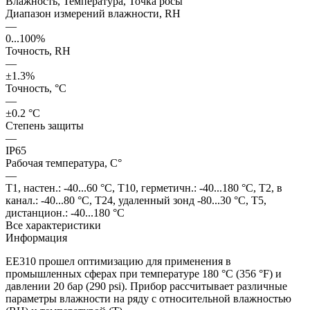
Влажность, Температура, Точка росы
Диапазон измерений влажности, RH
—
0...100%
Точность, RH
—
±1.3%
Точность, °С
—
±0.2 °C
Степень защиты
—
IP65
Рабочая температура, С°
—
T1, настен.: -40...60 °C, T10, герметичн.: -40...180 °C, T2, в
канал.: -40...80 °C, T24, удаленный зонд -80...30 °C, T5,
дистанцион.: -40...180 °C
Все характеристики
Информация
EE310 прошел оптимизацию для применения в
промышленных сферах при температуре 180 °C (356 °F) и
давлении 20 бар (290 psi). Прибор рассчитывает различные
параметры влажности на ряду с относительной влажностью