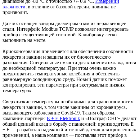
диапазоне до -80 °C с точностью +/- 0,9 °C.
Измерений
влажности
, в отличие от базовой версии, новинка не
производит.
Датчик оснащен зондом диаметром 6 мм из нержавеющей
стали. Интерфейс Modbus TCP/IP позволяет интегрировать
прибор с существующей системой. Калибровку легко
выполнить на месте.
Криоконсервация применяется для обеспечения сохранности
лекарств и вакцин и защиты их от биологического
разложения. Специальные емкости для хранения охлаждаются
до необходимой температуры. При этом очень важно
предотвратить температурные колебания и обеспечить
равномерную холодильную среду. Новый датчик поможет
контролировать эти параметры при экстремально низких
температурах.
Сверхнизкие температуры необходимы для хранения многих
лекарств и вакцин, в том числе вакцины от коронавируса,
вызывающего заболевание Covid-19. Таким образом,
компании-партнеры
E + E Elektronik
и «Полтраф СНГ» делают
общий ценный вклад в борьбу с пандемией: производитель E
+ E — разработав надежный и точный датчик для криогенных
применений, а наша компания — поставляя этот прибор в