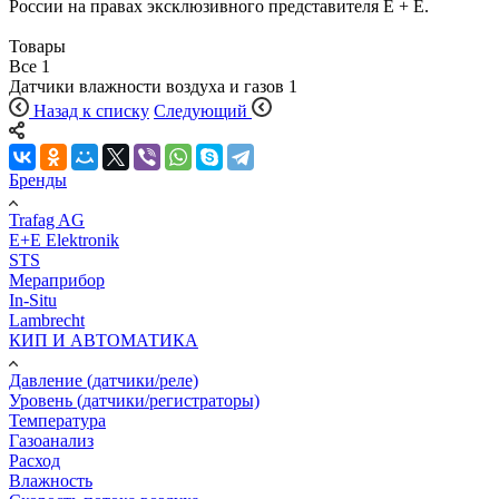
России на правах эксклюзивного представителя E + E.
Товары
Все
1
Датчики влажности воздуха и газов
1
Назад к списку
Следующий
Бренды
Trafag AG
E+E Elektronik
STS
Мераприбор
In-Situ
Lambrecht
КИП И АВТОМАТИКА
Давление (датчики/реле)
Уровень (датчики/регистраторы)
Температура
Газоанализ
Расход
Влажность