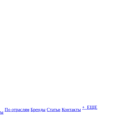
+ ЕЩЕ
По отраслям
Бренды
Статьи
Контакты
ты