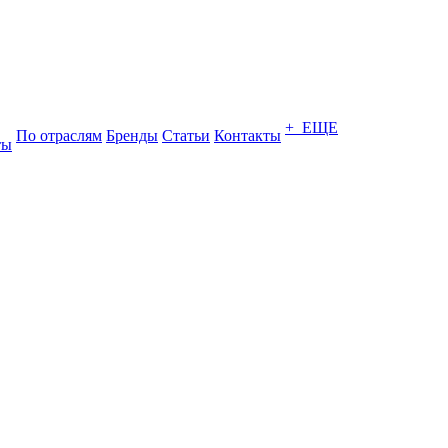
+ ЕЩЕ
По отраслям
Бренды
Статьи
Контакты
ты