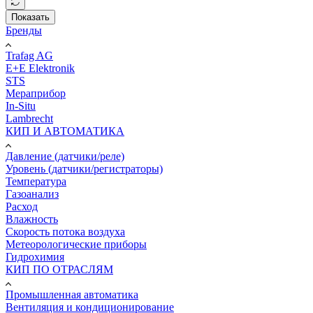
Показать
Бренды
Trafag AG
E+E Elektronik
STS
Мераприбор
In-Situ
Lambrecht
КИП И АВТОМАТИКА
Давление (датчики/реле)
Уровень (датчики/регистраторы)
Температура
Газоанализ
Расход
Влажность
Скорость потока воздуха
Метеорологические приборы
Гидрохимия
КИП ПО ОТРАСЛЯМ
Промышленная автоматика
Вентиляция и кондиционирование