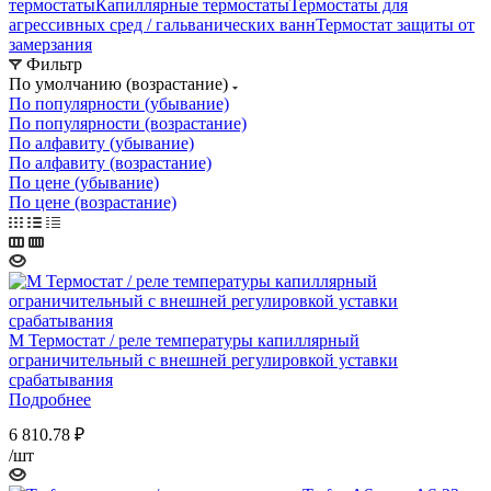
термостаты
Капиллярные термостаты
Термостаты для
агрессивных сред / гальванических ванн
Термостат защиты от
замерзания
Фильтр
По умолчанию (возрастание)
По популярности (убывание)
По популярности (возрастание)
По алфавиту (убывание)
По алфавиту (возрастание)
По цене (убывание)
По цене (возрастание)
M Термостат / реле температуры капиллярный
ограничительный с внешней регулировкой уставки
срабатывания
Подробнее
6 810.78
₽
/шт