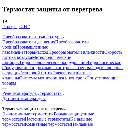
Термостат защиты от перегрева
19
Полтраф СНГ
—
Преобразователи температуры
Преобразователи давления
Преобразователи
уровня
Промышленные
газоанализаторы
Расход
Преобразователи влажности
Скорость
потока воздуха
Метеорологические
приборы
Гидрогеологическое оборудование
Гидрологическое
оборудование
Гидрохимия: контроль качества воды
Солнечная
радиация/тепловой поток
Электромагнитные
клапаны
Системы мониторинга и контроля
Сопутствующие
товары
—
Реле температуры, термостаты
Датчики температуры
—
Термостат защиты от перегрева
Экономичные термостаты
Взрывозащищенные
термостаты
Настенные термостаты
Канальные
термостаты
Комнатные термостаты
Накладные