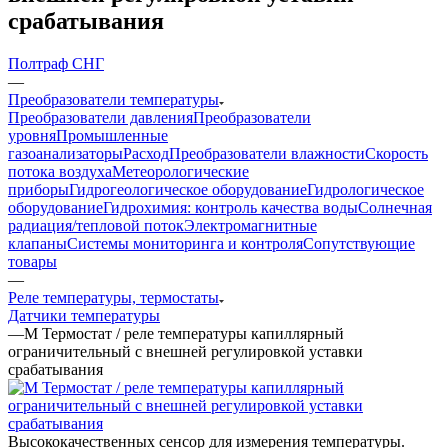
срабатывания
Полтраф СНГ
—
Преобразователи температуры
Преобразователи давления
Преобразователи
уровня
Промышленные
газоанализаторы
Расход
Преобразователи влажности
Скорость
потока воздуха
Метеорологические
приборы
Гидрогеологическое оборудование
Гидрологическое
оборудование
Гидрохимия: контроль качества воды
Солнечная
радиация/тепловой поток
Электромагнитные
клапаны
Системы мониторинга и контроля
Сопутствующие
товары
—
Реле температуры, термостаты
Датчики температуры
—
M Термостат / реле температуры капиллярный
ограничительный с внешней регулировкой уставки
срабатывания
Высококачественных сенсор для измерения температуры.