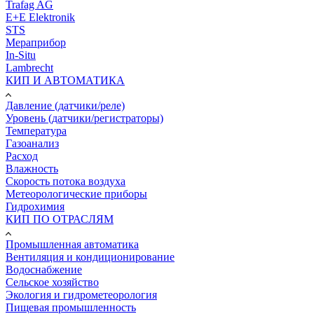
Trafag AG
E+E Elektronik
STS
Мераприбор
In-Situ
Lambrecht
КИП И АВТОМАТИКА
Давление (датчики/реле)
Уровень (датчики/регистраторы)
Температура
Газоанализ
Расход
Влажность
Скорость потока воздуха
Метеорологические приборы
Гидрохимия
КИП ПО ОТРАСЛЯМ
Промышленная автоматика
Вентиляция и кондиционирование
Водоснабжение
Сельское хозяйство
Экология и гидрометеорология
Пищевая промышленность