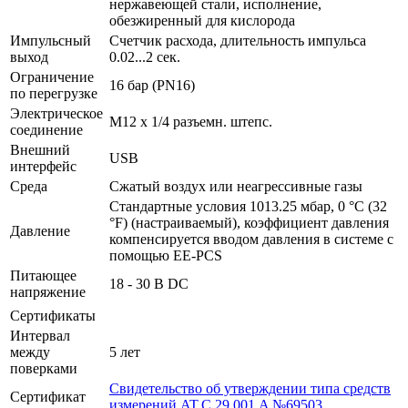
нержавеющей стали, исполнение,
обезжиренный для кислорода
Импульсный
Счетчик расхода, длительность импульса
выход
0.02...2 сек.
Ограничение
16 бар (PN16)
по перегрузке
Электрическое
M12 x 1/4 разъемн. штепс.
соединение
Внешний
USB
интерфейс
Среда
Сжатый воздух или неагрессивные газы
Стандартные условия 1013.25 мбар, 0 °C (32
°F) (настраиваемый), коэффициент давления
Давление
компенсируется вводом давления в системе с
помощью EE-PCS
Питающее
18 - 30 В DC
напряжение
Сертификаты
Интервал
между
5 лет
поверками
Свидетельство об утверждении типа средств
Сертификат
измерений AT.C.29.001.A №69503