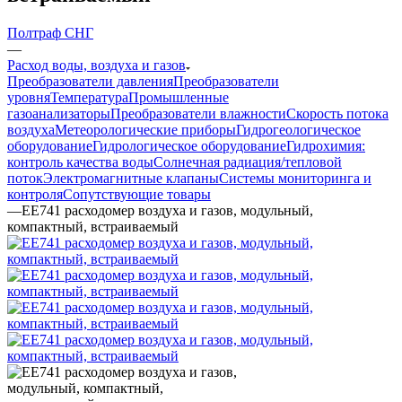
Полтраф СНГ
—
Расход воды, воздуха и газов
Преобразователи давления
Преобразователи
уровня
Температура
Промышленные
газоанализаторы
Преобразователи влажности
Скорость потока
воздуха
Метеорологические приборы
Гидрогеологическое
оборудование
Гидрологическое оборудование
Гидрохимия:
контроль качества воды
Солнечная радиация/тепловой
поток
Электромагнитные клапаны
Системы мониторинга и
контроля
Сопутствующие товары
—
ЕЕ741 расходомер воздуха и газов, модульный,
компактный, встраиваемый