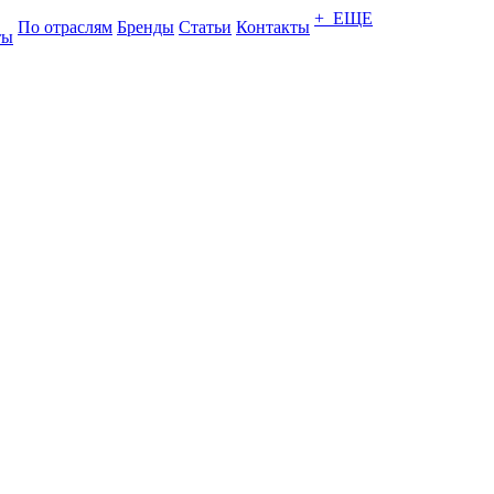
+ ЕЩЕ
По отраслям
Бренды
Статьи
Контакты
ты