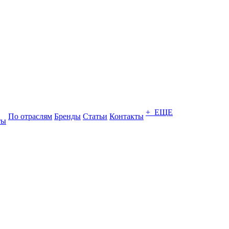
+ ЕЩЕ
По отраслям
Бренды
Статьи
Контакты
ты