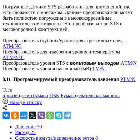
Погружные датчики
STS
разработаны для применений, где
есть сложности с монтажом. Данные преобразователи могут
быть полностью погружены в высококоррозийные
технологические жидкости. Это преобразователи
STS
с
высокопрочной конструкцией.
Преобразователь глубины/уровня для агрессивных сред
ATM/NC
Преобразователь для измерения уровня и температуры
А
TM
/
N/T
Преобразователь уровня
STS
А
TM
/
N
с вольтовым выходом
Преобразователь уровня пассивный (мВ)
TM
/
N
8.11
Программируемый преобразователь давления
РТМ/N
Теги
производство бумаги
ЦБК
Бумагоделательная машина
Назад к списку
Давление
79
Расход
25
Скорость воздуха/направление ветра
8