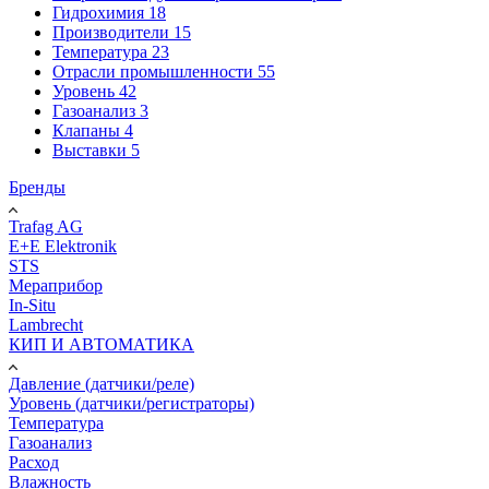
Гидрохимия
18
Производители
15
Температура
23
Отрасли промышленности
55
Уровень
42
Газоанализ
3
Клапаны
4
Выставки
5
Бренды
Trafag AG
E+E Elektronik
STS
Мераприбор
In-Situ
Lambrecht
КИП И АВТОМАТИКА
Давление (датчики/реле)
Уровень (датчики/регистраторы)
Температура
Газоанализ
Расход
Влажность