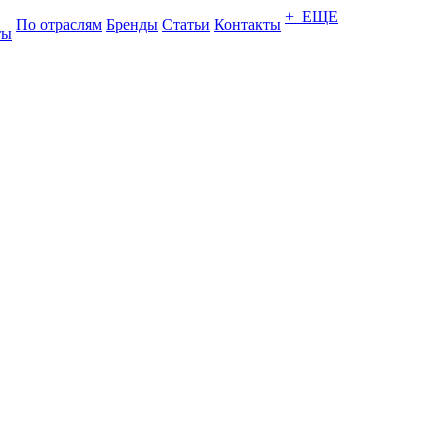
+ ЕЩЕ
По отраслям
Бренды
Статьи
Контакты
ты