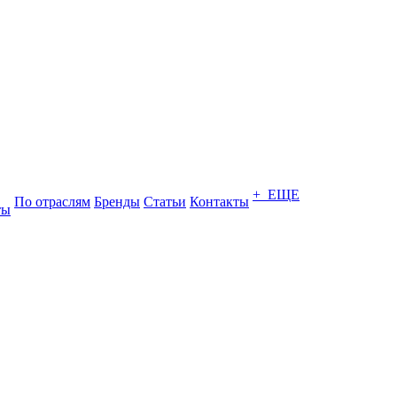
+ ЕЩЕ
По отраслям
Бренды
Статьи
Контакты
ты