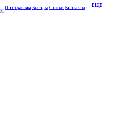
+ ЕЩЕ
По отраслям
Бренды
Статьи
Контакты
ты