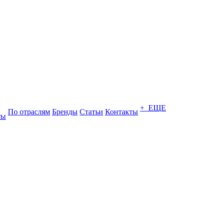
+ ЕЩЕ
По отраслям
Бренды
Статьи
Контакты
ты