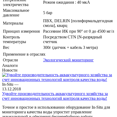
Режим ожидания : 40 мкА
электричества
Максимальное
5 бар
давление
ПВХ, DELRIN [полиформальдегидная
Материалы
смола], кварц
Принцип измерения
Рассеяние ИК при 90° от 0 до 4500 мг/л
Контроль
Посредством CTN [N-разрядный
температуры
счетчик
Вес
300г (датчик + кабель 3 метра)
Применение в отраслях
Отрасли
Экологический мониторинг
Аналоги
Новости
In-Situ
—
13.12.2018
Удвойте производительность аквакультурного хозяйства за
счет инновационных технологий контроля качества воды!
Точное и простое в использовании оборудование In-Situ для
мониторинга качества воды упростит управление
аквакультурой и обеспечит бесперебойную работу