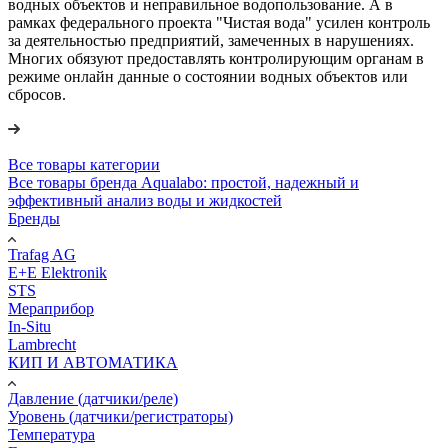
водных объектов и неправильное водопользование. А в
рамках федерального проекта "Чистая вода" усилен контроль
за деятельностью предприятий, замеченных в нарушениях.
Многих обязуют предоставлять контролирующим органам в
режиме онлайн данные о состоянии водных объектов или
сбросов.
Все товары категории
Все товары бренда Aqualabo: простой, надежный и
эффективный анализ воды и жидкостей
Бренды
Trafag AG
E+E Elektronik
STS
Мераприбор
In-Situ
Lambrecht
КИП И АВТОМАТИКА
Давление (датчики/реле)
Уровень (датчики/регистраторы)
Температура