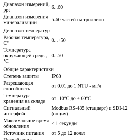
Диапазон измерений,
6...60
ppt
Диапазон измерения
5-60 частей на триллион
минерализации
Диапазон температур
Рабочая температура,
0...+50
С°
Температура
окружающей среды,
0...50
°С
Общие характеристики
Степень защиты
IP68
Разрешающая
от 0,01 до 1 NTU - мг/л
способность
Температура
от -10°C до + 60°C
хранения на складе
Сигнальный
Modbus RS-485 (стандарт) и SDI-12
интерфейс
(опция)
Максимальное время
< 1 секунды
обновления
Источник питания
от 5 до 12 вольт
Потребление