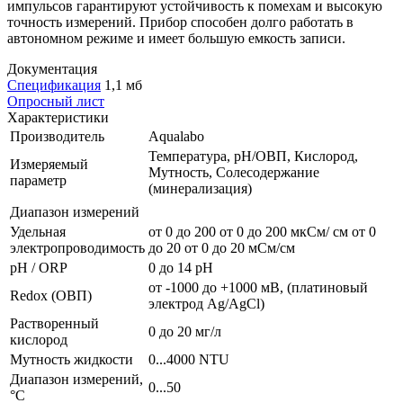
импульсов гарантируют устойчивость к помехам и высокую
точность измерений. Прибор способен долго работать в
автономном режиме и имеет большую емкость записи.
Документация
Спецификация
1,1 мб
Опросный лист
Характеристики
Производитель
Aqualabo
Температура, pH/ОВП, Кислород,
Измеряемый
Мутность, Солесодержание
параметр
(минерализация)
Диапазон измерений
Удельная
от 0 до 200 от 0 до 200 мкСм/ см от 0
электропроводимость
до 20 от 0 до 20 мСм/см
pH / ORP
0 до 14 рН
от -1000 до +1000 мВ, (платиновый
Redox (ОВП)
электрод Ag/AgCl)
Растворенный
0 до 20 мг/л
кислород
Мутность жидкости
0...4000 NTU
Диапазон измерений,
0...50
°С