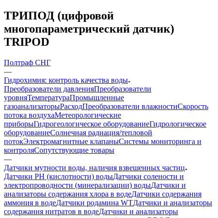
ТРИПОД (цифровой
многопараметрический датчик)
TRIPOD
Полтраф СНГ
—
Гидрохимия: контроль качества воды
Преобразователи давления
Преобразователи
уровня
Температура
Промышленные
газоанализаторы
Расход
Преобразователи влажности
Скорость
потока воздуха
Метеорологические
приборы
Гидрогеологическое оборудование
Гидрологическое
оборудование
Солнечная радиация/тепловой
поток
Электромагнитные клапаны
Системы мониторинга и
контроля
Сопутствующие товары
—
Датчики мутности воды, наличия взвешенных частиц
Датчики PH (кислотности) воды
Датчики солености и
электропроводности (минерализации) воды
Датчики и
анализаторы содержания хлора в воде
Датчики содержания
аммония в воде
Датчики родамина WT
Датчики и анализаторы
содержания нитратов в воде
Датчики и анализаторы