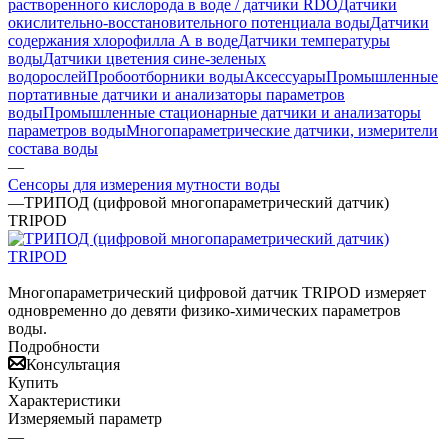
растворенного кислорода в воде / датчики RDO
Датчики
окислительно-восстановительного потенциала воды
Датчики
содержания хлорофилла А в воде
Датчики температуры
воды
Датчики цветения сине-зеленых
водорослей
Пробоотборники воды
Аксессуары
Промышленные
портативные датчики и анализаторы параметров
воды
Промышленные стационарные датчики и анализаторы
параметров воды
Многопараметрические датчики, измерители
состава воды
—
Сенсоры для измерения мутности воды
—
ТРИПОД (цифровой многопараметрический датчик)
TRIPOD
Многопараметрический цифровой датчик TRIPOD измеряет
одновременно до девяти физико-химических параметров
воды.
Подробности
Консультация
Купить
Характеристики
Измеряемый параметр
—