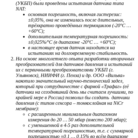
(УКБП) были проведены испытания датчика типа
NAT:
основная погрешность, включая гистерезис:
±0,05%, она не изменилась после длительных,
трёхкратно проведённых термоциклов (-20°С …
+60°С);
дополнительная температурная погрешность:
±0,025%/°С (в диапазоне -20°С … +60°С);
в настоящее время датчик находится на
испытаниях на долговременную стабильность.
На основе многолетнего опыта разработки вторичных
преобразователей для датчиков давления и испытаний
их с первичными преобразователями УКБП (г.
Ульяновск), НИИФИ (г. Пенза) и др. ООО «Вильва»
накопило значительный научно-технический задел,
который при сотрудничестве с фирмой «Трафаг» (её
датчики на сегодняшний день мы считаем лучшими, по
крайней мере в России) позволил бы создать датчики
давления (с типом сенсора – тонкослойная на
NiCr
мембране):
с расширенным минимальным диапазоном
измерения до 20 … 50 мбар (вместо 200 мбар);
с уменьшенной в 4-5 раз дополнительной
температурной погрешностью, т.е. с суммарной
погрешностью ±0,1 … 0,15% во всём диапазоне