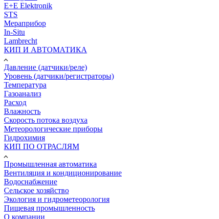
E+E Elektronik
STS
Мераприбор
In-Situ
Lambrecht
КИП И АВТОМАТИКА
Давление (датчики/реле)
Уровень (датчики/регистраторы)
Температура
Газоанализ
Расход
Влажность
Скорость потока воздуха
Метеорологические приборы
Гидрохимия
КИП ПО ОТРАСЛЯМ
Промышленная автоматика
Вентиляция и кондиционирование
Водоснабжение
Сельское хозяйство
Экология и гидрометеорология
Пищевая промышленность
О компании