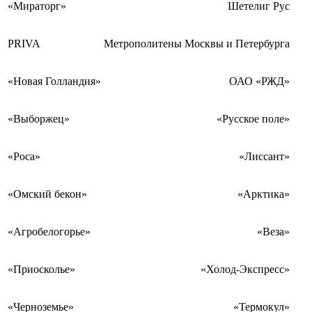
«Мираторг»
Шетелиг Рус
PRIVA
Метрополитены Москвы и Петербурга
«Новая Голландия»
ОАО «РЖД»
«Выборжец»
«Русское поле»
«Роса»
«Лиссант»
«Омский бекон»
«Арктика»
«Агробелогорье»
«Веза»
«Приосколье»
«Холод-Экспресс»
«Черноземье»
«Термокул»