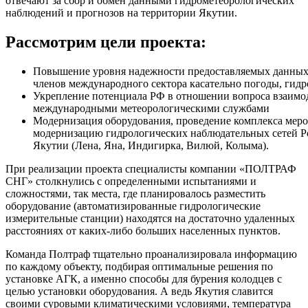
отвечают за сбор и обмен данными гидрометеорологических
наблюдений и прогнозов на территории Якутии.
Рассмотрим цели проекта:
Повышение уровня надежности предоставляемых данных 
членов международного сектора касательно погоды, гидр
Укрепление потенциала РФ в отношении вопроса взаимо
международными метеорологическими службами
Модернизация оборудования, проведение комплекса мер
модернизацию гидрологических наблюдательных сетей Ро
Якутии (Лена, Яна, Индигирка, Вилюй, Колыма).
При реализации проекта специалисты компании «ПОЛТРАФ
СНГ» столкнулись с определенными испытаниями и
сложностями, так места, где планировалось разместить
оборудование (автоматизированные гидрологические
измерительные станции) находятся на достаточно удаленных
расстояниях от каких-либо больших населенных пунктов.
Команда Полтраф тщательно проанализировала информацию
по каждому объекту, подбирая оптимальные решения по
установке АГК, а именно способы для бурения колодцев с
целью установки оборудования. А ведь Якутия славится
своими суровыми климатическими условиями, температура