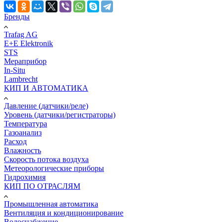
Бренды
Trafag AG
E+E Elektronik
STS
Мераприбор
In-Situ
Lambrecht
КИП И АВТОМАТИКА
Давление (датчики/реле)
Уровень (датчики/регистраторы)
Температура
Газоанализ
Расход
Влажность
Скорость потока воздуха
Метеорологические приборы
Гидрохимия
КИП ПО ОТРАСЛЯМ
Промышленная автоматика
Вентиляция и кондиционирование
Водоснабжение