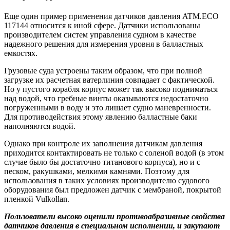
Еще один пример применения датчиков давления ATM.ECO
117144 относится к иной сфере. Датчики использованы
производителем систем управления судном в качестве
надежного решения для измерения уровня в балластных
емкостях.
Грузовые суда устроены таким образом, что при полной
загрузке их расчетная ватерлиния совпадает с фактической.
Но у пустого корабля корпус может так высоко подниматься
над водой, что гребные винты оказываются недостаточно
погруженными в воду и это лишает судно маневренности.
Для противодействия этому явлению балластные баки
наполняются водой.
Однако при контроле их заполнения датчикам давления
приходится контактировать не только с соленой водой (в этом
случае было бы достаточно титанового корпуса), но и с
песком, ракушками, мелкими камнями. Поэтому для
использования в таких условиях производителю судового
оборудования был предложен датчик с мембраной, покрытой
пленкой Vulkollan.
Пользователи высоко оценили противоабразивные свойства
датчиков давления в специальном исполнении, и закупают