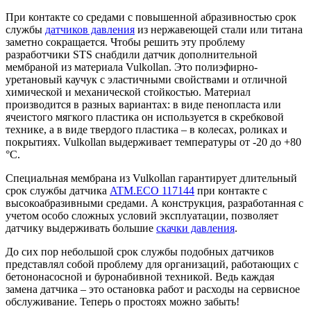
При контакте со средами с повышенной абразивностью срок
службы
датчиков давления
из нержавеющей стали или титана
заметно сокращается. Чтобы решить эту проблему
разработчики STS снабдили датчик дополнительной
мембраной из материала Vulkollan. Это полиэфирно-
уретановый каучук с эластичными свойствами и отличной
химической и механической стойкостью. Материал
производится в разных вариантах: в виде пенопласта или
ячеистого мягкого пластика он используется в скребковой
технике, а в виде твердого пластика – в колесах, роликах и
покрытиях. Vulkollan выдерживает температуры от -20 до +80
°С.
Специальная мембрана из Vulkollan гарантирует длительный
срок службы датчика
ATM.ECO 117144
при контакте с
высокоабразивными средами. А конструкция, разработанная с
учетом особо сложных условий эксплуатации, позволяет
датчику выдерживать большие
скачки давления
.
До сих пор небольшой срок службы подобных датчиков
представлял собой проблему для организаций, работающих с
бетононасосной и буронабивной техникой. Ведь каждая
замена датчика – это остановка работ и расходы на сервисное
обслуживание. Теперь о простоях можно забыть!