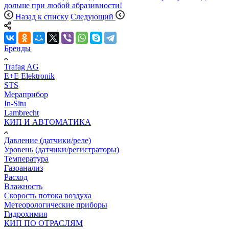
Назад к списку
Следующий
Бренды
Trafag AG
E+E Elektronik
STS
Мераприбор
In-Situ
Lambrecht
КИП И АВТОМАТИКА
Давление (датчики/реле)
Уровень (датчики/регистраторы)
Температура
Газоанализ
Расход
Влажность
Скорость потока воздуха
Метеорологические приборы
Гидрохимия
КИП ПО ОТРАСЛЯМ