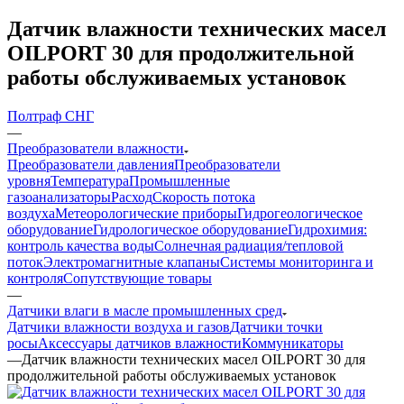
Датчик влажности технических масел
OILPORT 30 для продолжительной
работы обслуживаемых установок
Полтраф СНГ
—
Преобразователи влажности
Преобразователи давления
Преобразователи
уровня
Температура
Промышленные
газоанализаторы
Расход
Скорость потока
воздуха
Метеорологические приборы
Гидрогеологическое
оборудование
Гидрологическое оборудование
Гидрохимия:
контроль качества воды
Солнечная радиация/тепловой
поток
Электромагнитные клапаны
Системы мониторинга и
контроля
Сопутствующие товары
—
Датчики влаги в масле промышленных сред
Датчики влажности воздуха и газов
Датчики точки
росы
Аксессуары датчиков влажности
Коммуникаторы
—
Датчик влажности технических масел OILPORT 30 для
продолжительной работы обслуживаемых установок