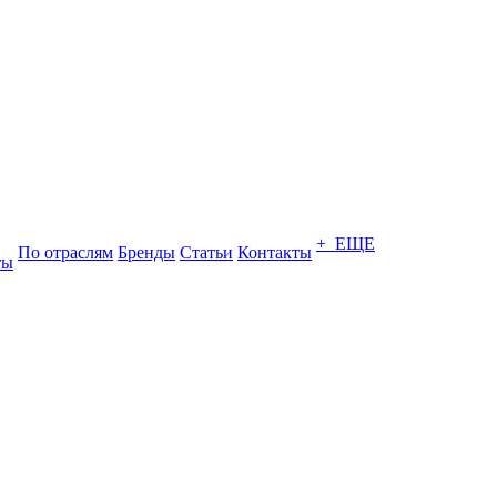
+ ЕЩЕ
По отраслям
Бренды
Статьи
Контакты
ты