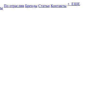
+ ЕЩЕ
По отраслям
Бренды
Статьи
Контакты
ты