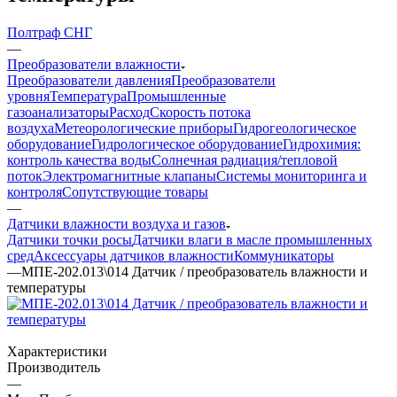
Полтраф СНГ
—
Преобразователи влажности
Преобразователи давления
Преобразователи
уровня
Температура
Промышленные
газоанализаторы
Расход
Скорость потока
воздуха
Метеорологические приборы
Гидрогеологическое
оборудование
Гидрологическое оборудование
Гидрохимия:
контроль качества воды
Солнечная радиация/тепловой
поток
Электромагнитные клапаны
Системы мониторинга и
контроля
Сопутствующие товары
—
Датчики влажности воздуха и газов
Датчики точки росы
Датчики влаги в масле промышленных
сред
Аксессуары датчиков влажности
Коммуникаторы
—
МПЕ-202.013\014 Датчик / преобразователь влажности и
температуры
Характеристики
Производитель
—