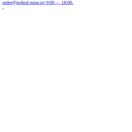
order@poltraf.ru
пн-пт 9:00 — 18:00.